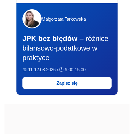
Małgorzata Tarkowska
JPK bez błędów
– różnice
bilansowo-podatkowe w
praktyce
📅 11-12.08.2026 r.
🕐 9:00-15:00
Zapisz się