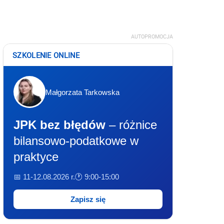
AUTOPROMOCJA
SZKOLENIE ONLINE
Małgorzata Tarkowska
JPK bez błędów
– różnice
bilansowo-podatkowe w
praktyce
📅 11-12.08.2026 r.
🕐 9:00-15:00
Zapisz się