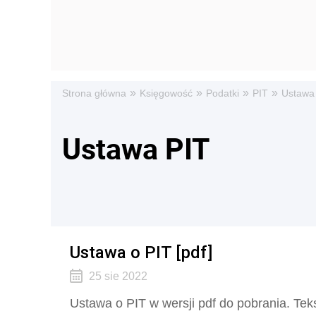
»
»
»
»
Strona główna
Księgowość
Podatki
PIT
Ustawa
Ustawa PIT
Ustawa o PIT [pdf]
25 sie 2022
Ustawa o PIT w wersji pdf do pobrania. Teks