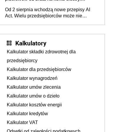
Pieniądze z emerytury mamy wyglądały jak
Od 2 sierpnia wchodzą nowe przepisy AI
darowizna, ale podatku jednak nie będzie
Act. Wielu przedsiębiorców może nie
wiedzieć, że dotyczą także ich
Kalkulatory
Kalkulator składki zdrowotnej dla
przedsiębiorcy
Kalkulator dla przedsiębiorców
Kalkulator wynagrodzeń
Kalkulator umów zlecenia
Kalkulator umów o dzieło
Kalkulator kosztów energii
Kalkulator kredytów
Kalkulator VAT
Odsetki od zaległości podatkowych