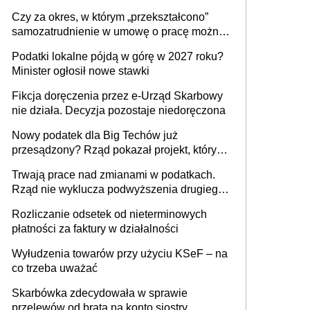
1 m2 mieszkania, 36,49 zł za 1 m2
Czy za okres, w którym „przekształcono”
budynków i lokali związanych z
samozatrudnienie w umowę o pracę można
prowadzeniem działalności gospodarczej
wystawić faktury korygujące? Rozwiązanie
Podatki lokalne pójdą w górę w 2027 roku?
umowy cywilnoprawnej jedynym
Minister ogłosił nowe stawki
racjonalnym wyjściem
Fikcja doręczenia przez e-Urząd Skarbowy
nie działa. Decyzja pozostaje niedoręczona
Nowy podatek dla Big Techów już
przesądzony? Rząd pokazał projekt, który
może zmienić zasady gry w Polsce
Trwają prace nad zmianami w podatkach.
Rząd nie wyklucza podwyższenia drugiego
progu PIT
Rozliczanie odsetek od nieterminowych
płatności za faktury w działalności
Wyłudzenia towarów przy użyciu KSeF – na
co trzeba uważać
Skarbówka zdecydowała w sprawie
przelewów od brata na konto siostry.