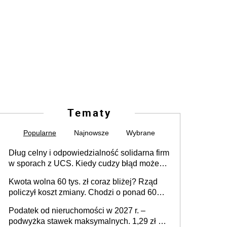
Tematy
Popularne
Najnowsze
Wybrane
Dług celny i odpowiedzialność solidarna firm
w sporach z UCS. Kiedy cudzy błąd może
stać się Twoim problemem
Kwota wolna 60 tys. zł coraz bliżej? Rząd
policzył koszt zmiany. Chodzi o ponad 60
mld zł
Podatek od nieruchomości w 2027 r. –
podwyżka stawek maksymalnych. 1,29 zł za