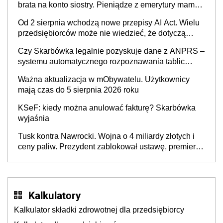
brata na konto siostry. Pieniądze z emerytury mamy
wyglądały jak darowizna, ale podatku jednak nie
Od 2 sierpnia wchodzą nowe przepisy AI Act. Wielu
będzie
przedsiębiorców może nie wiedzieć, że dotyczą
także ich
Czy Skarbówka legalnie pozyskuje dane z ANPRS –
systemu automatycznego rozpoznawania tablic
rejestracyjnych pojazdów z kamer drogowych?
Ważna aktualizacja w mObywatelu. Użytkownicy
mają czas do 5 sierpnia 2026 roku
KSeF: kiedy można anulować fakturę? Skarbówka
wyjaśnia
Tusk kontra Nawrocki. Wojna o 4 miliardy złotych i
ceny paliw. Prezydent zablokował ustawę, premier
mówi o „ciosie wymierzonym we wszystkich polskich
kierowców”
Kalkulatory
Kalkulator składki zdrowotnej dla przedsiębiorcy