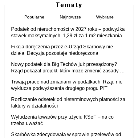
Tematy
Popularne
Najnowsze
Wybrane
Podatek od nieruchomości w 2027 roku – podwyżka
stawek maksymalnych. 1,29 zł za 1 m2 mieszkania,
36,49 zł za 1 m2 budynków i lokali związanych z
Fikcja doręczenia przez e-Urząd Skarbowy nie
prowadzeniem działalności gospodarczej
działa. Decyzja pozostaje niedoręczona
Nowy podatek dla Big Techów już przesądzony?
Rząd pokazał projekt, który może zmienić zasady gry
w Polsce
Trwają prace nad zmianami w podatkach. Rząd nie
wyklucza podwyższenia drugiego progu PIT
Rozliczanie odsetek od nieterminowych płatności za
faktury w działalności
Wyłudzenia towarów przy użyciu KSeF – na co
trzeba uważać
Skarbówka zdecydowała w sprawie przelewów od