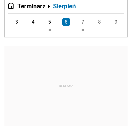
Terminarz
Sierpień
3
4
5
6
7
8
9
REKLAMA