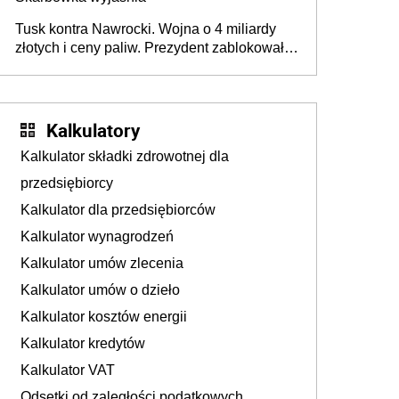
Tusk kontra Nawrocki. Wojna o 4 miliardy
złotych i ceny paliw. Prezydent zablokował
ustawę, premier mówi o „ciosie
wymierzonym we wszystkich polskich
kierowców”
Kalkulatory
Kalkulator składki zdrowotnej dla
przedsiębiorcy
Kalkulator dla przedsiębiorców
Kalkulator wynagrodzeń
Kalkulator umów zlecenia
Kalkulator umów o dzieło
Kalkulator kosztów energii
Kalkulator kredytów
Kalkulator VAT
Odsetki od zaległości podatkowych