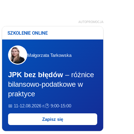
AUTOPROMOCJA
SZKOLENIE ONLINE
Małgorzata Tarkowska
JPK bez błędów
– różnice
bilansowo-podatkowe w
praktyce
📅 11-12.08.2026 r.
🕐 9:00-15:00
Zapisz się