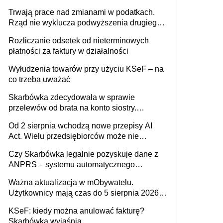
może zmienić zasady gry w Polsce
Trwają prace nad zmianami w podatkach.
Rząd nie wyklucza podwyższenia drugiego
progu PIT
Rozliczanie odsetek od nieterminowych
płatności za faktury w działalności
Wyłudzenia towarów przy użyciu KSeF – na
co trzeba uważać
Skarbówka zdecydowała w sprawie
przelewów od brata na konto siostry.
Pieniądze z emerytury mamy wyglądały jak
Od 2 sierpnia wchodzą nowe przepisy AI
darowizna, ale podatku jednak nie będzie
Act. Wielu przedsiębiorców może nie
wiedzieć, że dotyczą także ich
Czy Skarbówka legalnie pozyskuje dane z
ANPRS – systemu automatycznego
rozpoznawania tablic rejestracyjnych
Ważna aktualizacja w mObywatelu.
pojazdów z kamer drogowych?
Użytkownicy mają czas do 5 sierpnia 2026
roku
KSeF: kiedy można anulować fakturę?
Skarbówka wyjaśnia