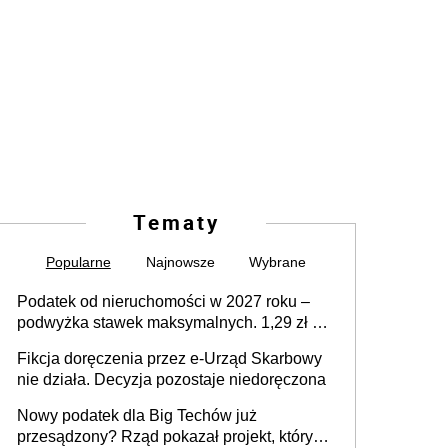
Tematy
Popularne
Najnowsze
Wybrane
Podatek od nieruchomości w 2027 roku –
podwyżka stawek maksymalnych. 1,29 zł za
1 m2 mieszkania, 36,49 zł za 1 m2
Fikcja doręczenia przez e-Urząd Skarbowy
budynków i lokali związanych z
nie działa. Decyzja pozostaje niedoręczona
prowadzeniem działalności gospodarczej
Nowy podatek dla Big Techów już
przesądzony? Rząd pokazał projekt, który