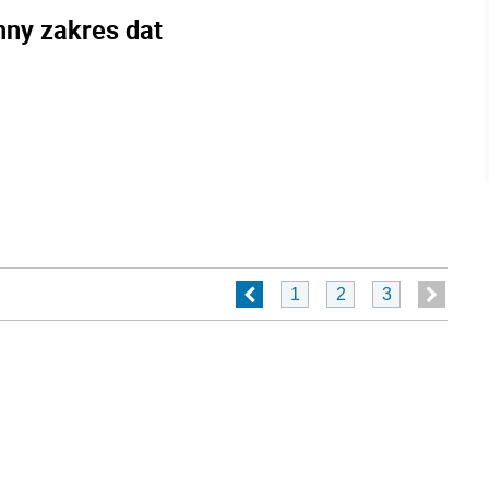
nny zakres dat
1
2
3