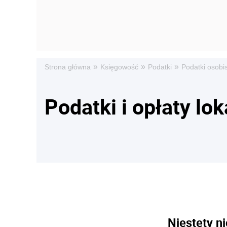
»
»
»
Strona główna
Księgowość
Podatki
Podatki osobi
Podatki i opłaty lok
Niestety ni