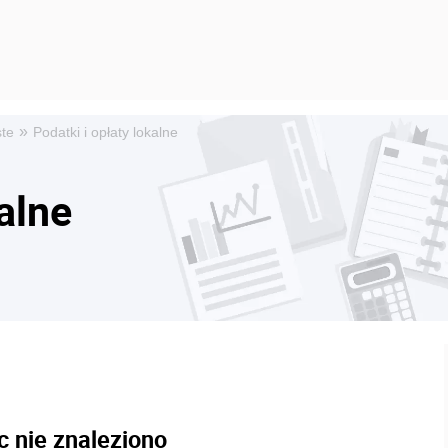
»
ste
Podatki i opłaty lokalne
alne
c nie znaleziono