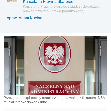
Kancelaria Prawna Skarbiec
Kancelaria Prawna Skarbiec świadczy doradztwo
prawne z zakresu prawa podatkowego,
gospodarczego, cywilnego i karnego.
oprac. Adam Kuchta
Przez jeden błąd poczty stracił szansę na walkę z fiskusem. NSA
musiał interweniować
/
Inne