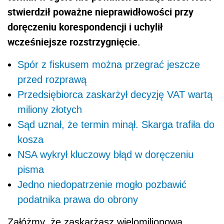
stwierdził poważne nieprawidłowości przy
doręczeniu korespondencji i uchylił
wcześniejsze rozstrzygnięcie.
Spór z fiskusem można przegrać jeszcze
przed rozprawą
Przedsiębiorca zaskarżył decyzję VAT wartą
miliony złotych
Sąd uznał, że termin minął. Skarga trafiła do
kosza
NSA wykrył kluczowy błąd w doręczeniu
pisma
Jedno niedopatrzenie mogło pozbawić
podatnika prawa do obrony
Załóżmy, że zaskarżasz wielomilionową