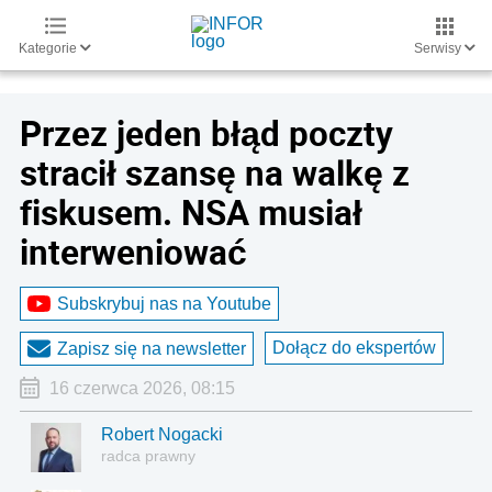
Kategorie
Serwisy
Przez jeden błąd poczty
stracił szansę na walkę z
fiskusem. NSA musiał
interweniować
Subskrybuj nas na Youtube
Dołącz do ekspertów
Zapisz się na newsletter
16 czerwca 2026, 08:15
Robert Nogacki
radca prawny