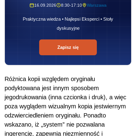
16.09.2026
8:30-17:10
Warszawa
Praktyczna wiedza • Najlepsi Eksperci • Stoły
dyskusyjne
Zapisz się
Różnica kopii względem oryginału
podyktowana jest innym sposobem
jegodrukowania (inna czcionka i druk), a więc
poza wyglądem wizualnym kopia jestwiernym
odzwierciedleniem oryginału. Ponadto
wskazano, iż „system” nie pozwalana
ingerencję, zapewnia niezmienność i