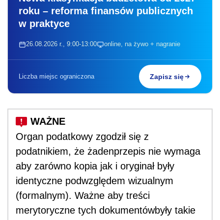
roku – reforma finansów publicznych
w praktyce
26.08.2026 r., 9:00-13:00
online, na żywo + nagranie
Liczba miejsc ograniczona
Zapisz się
Organ podatkowy zgodził się z
podatnikiem, że żadenprzepis nie wymaga
aby zarówno kopia jak i oryginał były
identyczne podwzględem wizualnym
(formalnym). Ważne aby treści
merytoryczne tych dokumentówbyły takie