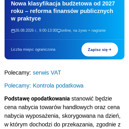
Nowa klasyfikacja budżetowa od 2027
roku – reforma finansów publicznych
w praktyce
26.08.2026 r., 9:00-13:00
online, na żywo + nagranie
Liczba miejsc ograniczona
Zapisz się
Polecamy:
serwis VAT
Polecamy:
Kontrola podatkowa
Podstawę opodatkowania
stanowić będzie
cena nabycia towarów handlowych oraz cena
nabycia wyposażenia, skorygowana na dzień,
w którym dochodzi do przekazania, zgodnie z