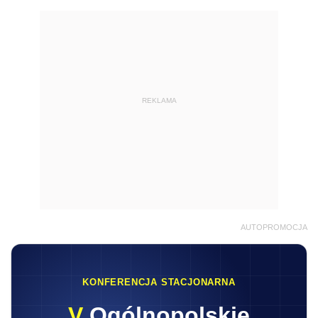
REKLAMA
AUTOPROMOCJA
KONFERENCJA STACJONARNA
V
Ogólnopolskie