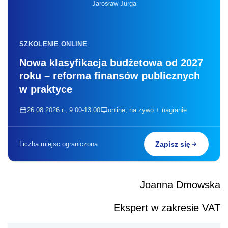
Jarosław Jurga
SZKOLENIE ONLINE
Nowa klasyfikacja budżetowa od 2027
roku – reforma finansów publicznych
w praktyce
26.08.2026 r., 9:00-13:00
online, na żywo + nagranie
Liczba miejsc ograniczona
Zapisz się
Joanna Dmowska
Ekspert w zakresie VAT