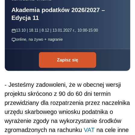
Akademia podatków 2026/2027 –
Edycja 11
13.10 | 18.11 | 8.12 | 13.01.2027 r., 10:00-15:00
online, na żywo + nagranie
Zapisz się
- Jesteśmy zadowoleni, że w obecnej wersji
projektu skrócono z 90 do 60 dni termin
przewidziany dla rozpatrzenia przez naczelnika
urzędu skarbowego wniosku podatnika o
wyrażenie zgody na wykorzystanie środków
zgromadzonych na rachunku
VAT
na cele inne