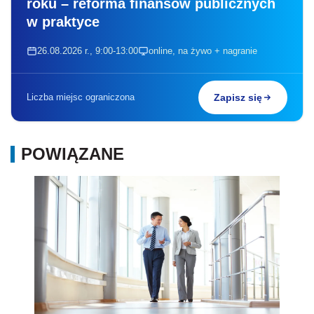
roku – reforma finansów publicznych
w praktyce
26.08.2026 r., 9:00-13:00
online, na żywo + nagranie
Liczba miejsc ograniczona
Zapisz się
POWIĄZANE