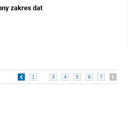
nny zakres dat
...
1
3
4
5
6
7