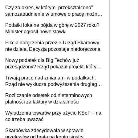
1 m2 mieszkania, 36,49 zł za 1 m2
Czy za okres, w którym „przekształcono”
budynków i lokali związanych z
samozatrudnienie w umowę o pracę można
prowadzeniem działalności gospodarczej
wystawić faktury korygujące? Rozwiązanie
Podatki lokalne pójdą w górę w 2027 roku?
umowy cywilnoprawnej jedynym
Minister ogłosił nowe stawki
racjonalnym wyjściem
Fikcja doręczenia przez e-Urząd Skarbowy
nie działa. Decyzja pozostaje niedoręczona
Nowy podatek dla Big Techów już
przesądzony? Rząd pokazał projekt, który
może zmienić zasady gry w Polsce
Trwają prace nad zmianami w podatkach.
Rząd nie wyklucza podwyższenia drugiego
progu PIT
Rozliczanie odsetek od nieterminowych
płatności za faktury w działalności
Wyłudzenia towarów przy użyciu KSeF – na
co trzeba uważać
Skarbówka zdecydowała w sprawie
przelewów od brata na konto siostry.