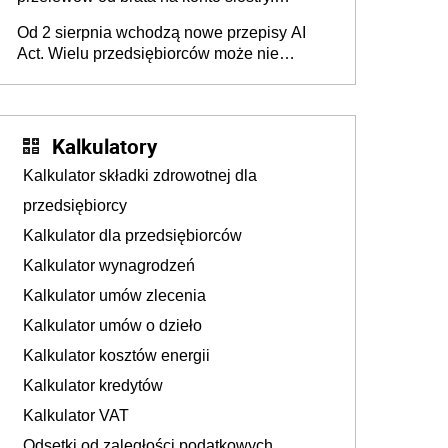
Pieniądze z emerytury mamy wyglądały jak
Od 2 sierpnia wchodzą nowe przepisy AI
darowizna, ale podatku jednak nie będzie
Act. Wielu przedsiębiorców może nie
wiedzieć, że dotyczą także ich
Kalkulatory
Kalkulator składki zdrowotnej dla
przedsiębiorcy
Kalkulator dla przedsiębiorców
Kalkulator wynagrodzeń
Kalkulator umów zlecenia
Kalkulator umów o dzieło
Kalkulator kosztów energii
Kalkulator kredytów
Kalkulator VAT
Odsetki od zaległości podatkowych