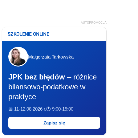
AUTOPROMOCJA
SZKOLENIE ONLINE
Małgorzata Tarkowska
JPK bez błędów
– różnice
bilansowo-podatkowe w
praktyce
📅 11-12.08.2026 r.
🕐 9:00-15:00
Zapisz się