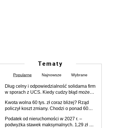
Tematy
Popularne
Najnowsze
Wybrane
Dług celny i odpowiedzialność solidarna firm
w sporach z UCS. Kiedy cudzy błąd może
stać się Twoim problemem
Kwota wolna 60 tys. zł coraz bliżej? Rząd
policzył koszt zmiany. Chodzi o ponad 60
mld zł
Podatek od nieruchomości w 2027 r. –
podwyżka stawek maksymalnych. 1,29 zł za