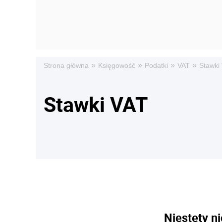
»
»
»
»
Strona główna
Księgowość
Podatki
VAT
Stawki
Stawki VAT
Niestety ni