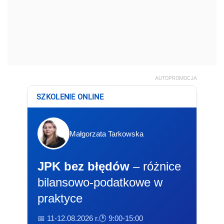
AUTOPROMOCJA
SZKOLENIE ONLINE
Małgorzata Tarkowska
JPK bez błędów
– różnice
bilansowo-podatkowe w
praktyce
📅 11-12.08.2026 r.
🕐 9:00-15:00