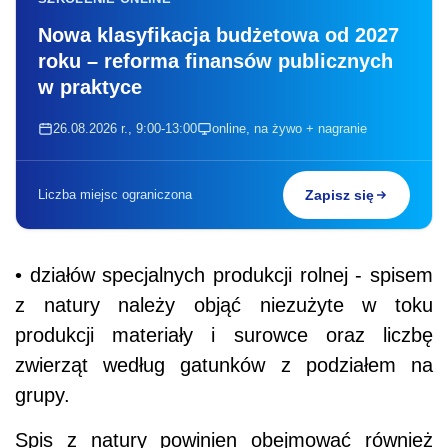
Nowa klasyfikacja budżetowa od 2027
roku – reforma finansów publicznych
w praktyce
26.08.2026 r., 9:00-13:00
online, na żywo + nagranie
Liczba miejsc ograniczona
Zapisz się
• działów specjalnych produkcji rolnej - spisem
z natury należy objąć niezużyte w toku
produkcji materiały i surowce oraz liczbę
zwierząt według gatunków z podziałem na
grupy.
Spis z natury powinien obejmować również