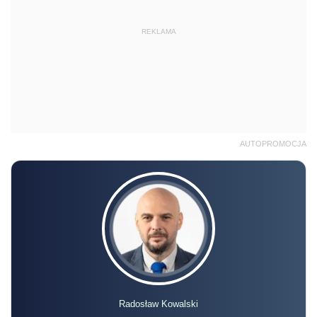
REKLAMA
AUTOPROMOCJA
Radosław Kowalski