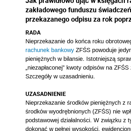
Jak prawidłowo ująć w księgach 
zakładowego funduszu świadczeń s
przekazanego odpisu za rok popr
RADA
Nieprzekazanie do końca roku obrotowe
rachunek bankowy
ZFŚS powoduje jedyn
pieniężnych w bilansie. Istotniejszą spr
„niezapłaconej” kwoty odpisów na ZFŚS 
Szczegóły w uzasadnieniu.
UZASADNIENIE
Nieprzekazanie środków pieniężnych z
środków wyodrębnionych (ZFŚS) nie wp
podstawowej działalności. W związku z 
dokonać w pełnej wysokości, ewidencjon