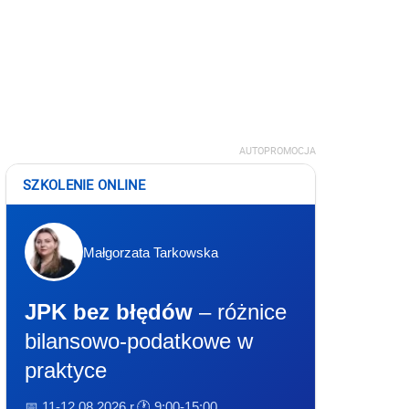
AUTOPROMOCJA
SZKOLENIE ONLINE
Małgorzata Tarkowska
JPK bez błędów
– różnice
bilansowo-podatkowe w
praktyce
📅 11-12.08.2026 r.
🕐 9:00-15:00