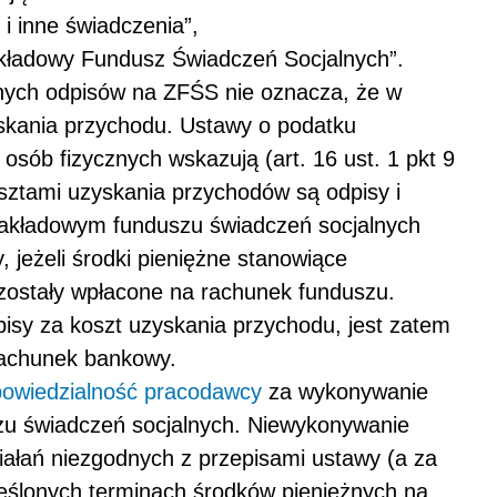
i inne świadczenia”,
kładowy Fundusz Świadczeń Socjalnych”.
yjnych odpisów na ZFŚS nie oznacza, że w
yskania przychodu. Ustawy o podatku
sób fizycznych wskazują (art. 16 ust. 1 pkt 9
kosztami uzyskania przychodów są odpisy i
zakładowym funduszu świadczeń socjalnych
, jeżeli środki pieniężne stanowiące
zostały wpłacone na rachunek funduszu.
sy za koszt uzyskania przychodu, jest zatem
rachunek bankowy.
owiedzialność pracodawcy
za wykonywanie
u świadczeń socjalnych. Niewykonywanie
ałań niezgodnych z przepisami ustawy (a za
reślonych terminach środków pieniężnych na