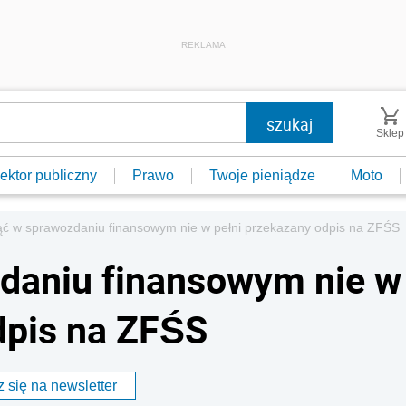
REKLAMA
Sklep
ektor publiczny
Prawo
Twoje pieniądze
Moto
ąć w sprawozdaniu finansowym nie w pełni przekazany odpis na ZFŚS
zdaniu finansowym nie w
dpis na ZFŚS
 się na newsletter