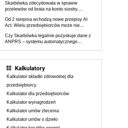
Skarbówka zdecydowała w sprawie
przelewów od brata na konto siostry.
Pieniądze z emerytury mamy wyglądały jak
Od 2 sierpnia wchodzą nowe przepisy AI
darowizna, ale podatku jednak nie będzie
Act. Wielu przedsiębiorców może nie
wiedzieć, że dotyczą także ich
Czy Skarbówka legalnie pozyskuje dane z
ANPRS – systemu automatycznego
rozpoznawania tablic rejestracyjnych
pojazdów z kamer drogowych?
Kalkulatory
Kalkulator składki zdrowotnej dla
przedsiębiorcy
Kalkulator dla przedsiębiorców
Kalkulator wynagrodzeń
Kalkulator umów zlecenia
Kalkulator umów o dzieło
Kalkulator kosztów energii