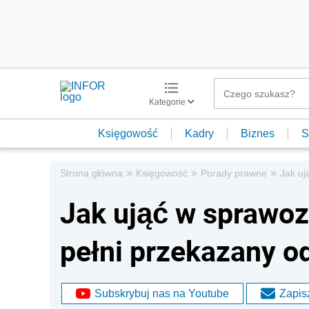
Kategorie
Księgowość
Kadry
Biznes
S
»
»
»
Strona główna
Księgowość
Porady prawne
Jak uj
Jak ująć w sprawo
pełni przekazany o
Subskrybuj nas na Youtube
Zapisz