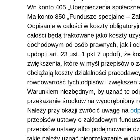
Wn konto 405
„Ubezpieczenia społeczne 
Ma konto 850
„Fundusze specjalne – Za
Odpisanie w całości w koszty obligator
całości będą traktowane jako koszty uz
dochodowym od osób prawnych, jak i od o
updop i art. 23 ust. 1 pkt 7 updof), że 
zwiększenia, które w myśl przepisów o 
obciążają koszty działalności pracodawcy
równowartość tych odpisów i zwiększeń 
Warunkiem niezbędnym, by uznać te odpi
przekazanie środków na wyodrębniony 
Należy przy okazji zwrócić uwagę na
odp
przepisów ustawy o zakładowym fundusz
przepisów ustawy albo podejmowanie dzi
takie należy uznać nieprzekazanie w ok