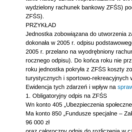
wydzielony rachunek bankowy ZFŚS) pod
ZFŚS).
PRZYKŁAD
Jednostka zobowiązana do utworzenia z
dokonała w 2005 r. odpisu podstawoweg
2005 r. przelano na wyodrębniony rach
rocznego odpisu). Do końca roku nie prz
roku jednostka pokryła z ZFŚS koszty zo
turystycznych i sportowo-rekreacyjnych 
Ewidencja tych zdarzeń i wpływ na
spra
1. Obligatoryjny odpis na ZFŚS
Wn konto 405
„Ubezpieczenia społeczne 
Ma konto 850
„Fundusze specjalne – Za
96 000 zł
oraz całoroczny odpis do rozliczenia w c