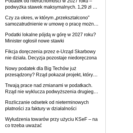
Podatek od nieruchomości w 2027 roku –
podwyżka stawek maksymalnych. 1,29 zł za
1 m2 mieszkania, 36,49 zł za 1 m2
Czy za okres, w którym „przekształcono”
budynków i lokali związanych z
samozatrudnienie w umowę o pracę można
prowadzeniem działalności gospodarczej
wystawić faktury korygujące? Rozwiązanie
Podatki lokalne pójdą w górę w 2027 roku?
umowy cywilnoprawnej jedynym
Minister ogłosił nowe stawki
racjonalnym wyjściem
Fikcja doręczenia przez e-Urząd Skarbowy
nie działa. Decyzja pozostaje niedoręczona
Nowy podatek dla Big Techów już
przesądzony? Rząd pokazał projekt, który
może zmienić zasady gry w Polsce
Trwają prace nad zmianami w podatkach.
Rząd nie wyklucza podwyższenia drugiego
progu PIT
Rozliczanie odsetek od nieterminowych
płatności za faktury w działalności
Wyłudzenia towarów przy użyciu KSeF – na
co trzeba uważać