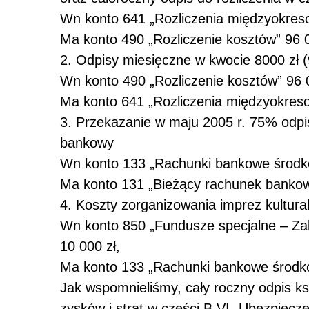
Wn konto 641
„Rozliczenia międzyokres
Ma konto 490
„Rozliczenie kosztów” 96 0
2. Odpisy miesięczne w kwocie 8000 zł (
Wn konto 490
„Rozliczenie kosztów” 96 0
Ma konto 641
„Rozliczenia międzyokres
3. Przekazanie w maju 2005 r. 75% odp
bankowy
Wn konto 133
„Rachunki bankowe środkó
Ma konto 131
„Bieżący rachunek bankow
4. Koszty zorganizowania imprez kultura
Wn konto 850
„Fundusze specjalne – Za
10 000 zł,
Ma konto 133
„Rachunki bankowe środkó
Jak wspomnieliśmy, cały roczny odpis k
zysków i strat w części B.VI „Ubezpiecze