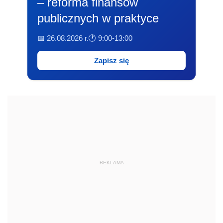
– reforma finansów
publicznych w praktyce
📅 26.08.2026 r.
🕐 9:00-13:00
Zapisz się
REKLAMA