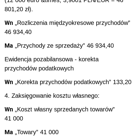
(12 000 euro &times; 3,9001 PLN/EUR = 46
801,20 zł).
Wn
„Rozliczenia międzyokresowe przychodów”
46 934,40
Ma
„Przychody ze sprzedaży” 46 934,40
Ewidencja pozabilansowa - korekta
przychodów podatkowych
Wn
„Korekta przychodów podatkowych” 133,20
4. Zaksięgowanie kosztu własnego:
Wn
„Koszt własny sprzedanych towarów”
41 000
Ma
„Towary” 41 000