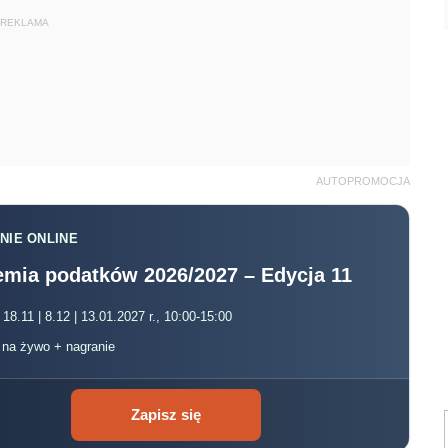
REKLAMA
AUTOPROMOCJA
NIE ONLINE
mia podatków 2026/2027 – Edycja 11
 18.11 | 8.12 | 13.01.2027 r., 10:00-15:00
, na żywo + nagranie
Zapisz się