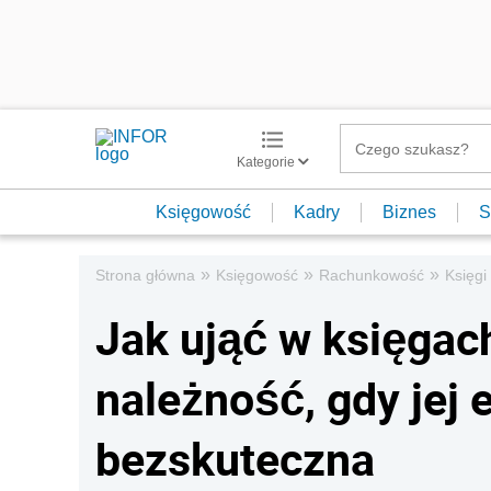
Kategorie
Księgowość
Kadry
Biznes
S
»
»
»
Strona główna
Księgowość
Rachunkowość
Księgi
Jak ująć w księga
należność, gdy jej 
bezskuteczna