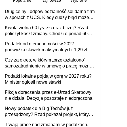
Popularne
Najnowsze
Wybrane
Dług celny i odpowiedzialność solidarna firm
w sporach z UCS. Kiedy cudzy błąd może
stać się Twoim problemem
Kwota wolna 60 tys. zł coraz bliżej? Rząd
policzył koszt zmiany. Chodzi o ponad 60
mld zł
Podatek od nieruchomości w 2027 r. –
podwyżka stawek maksymalnych. 1,29 zł za
1 m2 mieszkania, 36,49 zł za 1 m2
Czy za okres, w którym „przekształcono”
budynków i lokali związanych z
samozatrudnienie w umowę o pracę można
prowadzeniem działalności gospodarczej
wystawić faktury korygujące? Rozwiązanie
Podatki lokalne pójdą w górę w 2027 roku?
umowy cywilnoprawnej jedynym
Minister ogłosił nowe stawki
racjonalnym wyjściem
Fikcja doręczenia przez e-Urząd Skarbowy
nie działa. Decyzja pozostaje niedoręczona
Nowy podatek dla Big Techów już
przesądzony? Rząd pokazał projekt, który
może zmienić zasady gry w Polsce
Trwają prace nad zmianami w podatkach.