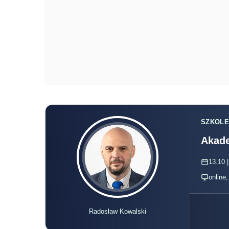
SZKOLE
Akade
13.10 |
online
Radosław Kowalski