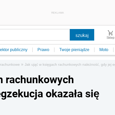
REKLAMA
Sklep
ektor publiczny
Prawo
Twoje pieniądze
Moto
»
 rachunkowe
Jak ująć w księgach rachunkowych należność, gdy jej 
ch rachunkowych
egzekucja okazała się