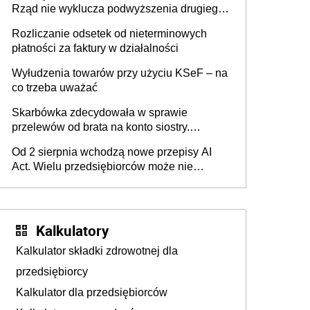
Rząd nie wyklucza podwyższenia drugiego
progu PIT
Rozliczanie odsetek od nieterminowych
płatności za faktury w działalności
Wyłudzenia towarów przy użyciu KSeF – na
co trzeba uważać
Skarbówka zdecydowała w sprawie
przelewów od brata na konto siostry.
Pieniądze z emerytury mamy wyglądały jak
Od 2 sierpnia wchodzą nowe przepisy AI
darowizna, ale podatku jednak nie będzie
Act. Wielu przedsiębiorców może nie
wiedzieć, że dotyczą także ich
Kalkulatory
Kalkulator składki zdrowotnej dla
przedsiębiorcy
Kalkulator dla przedsiębiorców