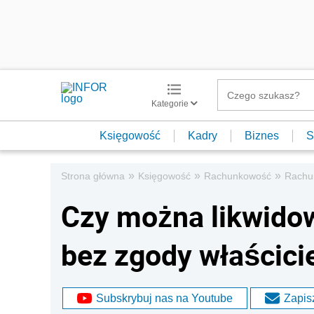
Kategorie
Księgowość
Kadry
Biznes
S
»
»
»
Strona główna
Księgowość
Rachunkowość
Rachu
Czy można likwido
bez zgody właścici
Subskrybuj nas na Youtube
Zapisz