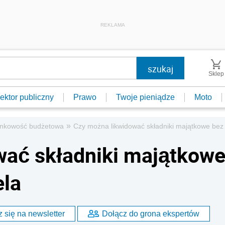
REKLAMA
Sklep
ektor publiczny
Prawo
Twoje pieniądze
Moto
»
nkowość budżetowa
Czy można likwidować składniki majątkowe bez 
wać składniki majątkow
ela
 się na newsletter
Dołącz do grona ekspertów