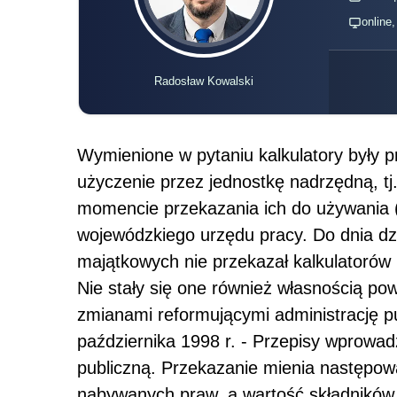
online
Radosław Kowalski
Wymienione w pytaniu kalkulatory były
użyczenie przez jednostkę nadrzędną, tj
momencie przekazania ich do używania (
wojewódzkiego urzędu pracy. Do dnia dzi
majątkowych nie przekazał kalkulatorów
Nie stały się one również własnością pow
zmianami reformującymi administrację 
października 1998 r. - Przepisy wprowad
publiczną. Przekazanie mienia następow
nabywanych praw, a wartość składników