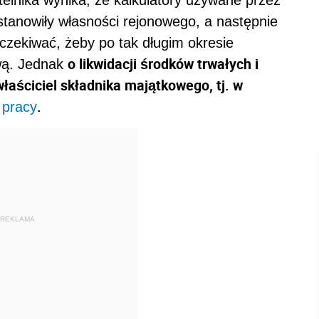
telnika wynika, że kalkulatory używane przez
 stanowiły własności rejonowego, a następnie
czekiwać, żeby po tak długim okresie
o likwidacji środków trwałych i
wą. Jednak
łaściciel składnika majątkowego, tj. w
.
 pracy
REKLAMA