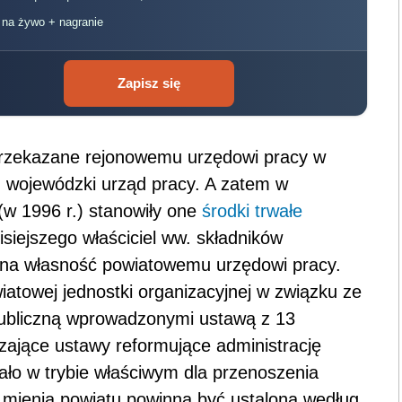
, na żywo + nagranie
Zapisz się
 przekazane rejonowemu urzędowi pracy w
. wojewódzki urząd pracy. A zatem w
w 1996 r.) stanowiły one
środki trwałe
siejszego właściciel ww. składników
 na własność powiatowemu urzędowi pracy.
iatowej jednostki organizacyjnej w związku ze
publiczną wprowadzonymi ustawą z 13
zające ustawy reformujące administrację
ało w trybie właściwym dla przenoszenia
 mienia powiatu powinna być ustalona według