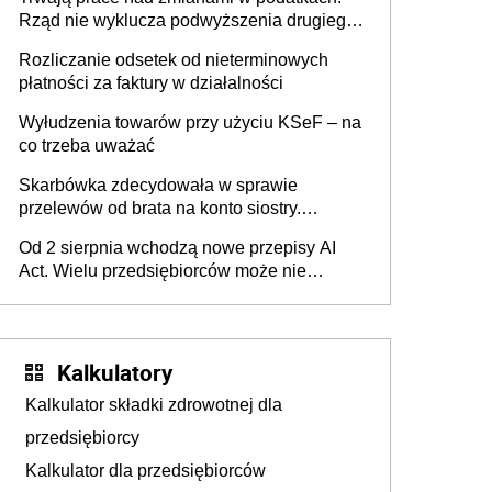
Rząd nie wyklucza podwyższenia drugiego
progu PIT
Rozliczanie odsetek od nieterminowych
płatności za faktury w działalności
Wyłudzenia towarów przy użyciu KSeF – na
co trzeba uważać
Skarbówka zdecydowała w sprawie
przelewów od brata na konto siostry.
Pieniądze z emerytury mamy wyglądały jak
Od 2 sierpnia wchodzą nowe przepisy AI
darowizna, ale podatku jednak nie będzie
Act. Wielu przedsiębiorców może nie
wiedzieć, że dotyczą także ich
Kalkulatory
Kalkulator składki zdrowotnej dla
przedsiębiorcy
Kalkulator dla przedsiębiorców