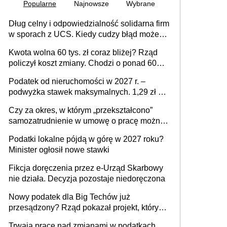
Popularne
Najnowsze
Wybrane
Dług celny i odpowiedzialność solidarna firm
w sporach z UCS. Kiedy cudzy błąd może
stać się Twoim problemem
Kwota wolna 60 tys. zł coraz bliżej? Rząd
policzył koszt zmiany. Chodzi o ponad 60
mld zł
Podatek od nieruchomości w 2027 r. –
podwyżka stawek maksymalnych. 1,29 zł za
1 m2 mieszkania, 36,49 zł za 1 m2
Czy za okres, w którym „przekształcono”
budynków i lokali związanych z
samozatrudnienie w umowę o pracę można
prowadzeniem działalności gospodarczej
wystawić faktury korygujące? Rozwiązanie
Podatki lokalne pójdą w górę w 2027 roku?
umowy cywilnoprawnej jedynym
Minister ogłosił nowe stawki
racjonalnym wyjściem
Fikcja doręczenia przez e-Urząd Skarbowy
nie działa. Decyzja pozostaje niedoręczona
Nowy podatek dla Big Techów już
przesądzony? Rząd pokazał projekt, który
może zmienić zasady gry w Polsce
Trwają prace nad zmianami w podatkach.