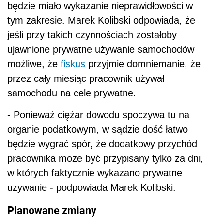
będzie wygrać spór, że dodatkowy przychód
pracownika może być przypisany tylko za dni,
w których faktycznie wykazano prywatne
używanie - podpowiada Marek Kolibski.
Planowane zmiany
W przyszłym roku mają zmienić się zasady
opodatkowania prywatnego używania
samochodów firmowych, o czym już
wielokrotnie informowaliśmy na łamach DGP.
Ministerstwo Finansów w przygotowanych
założeniach do noweli ustaw o PIT i o
CIT
stwierdza, że jeśli pracownik będzie jeździł
prywatnie służbowym autem, będzie uzyskiwał