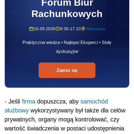
- Jeśli
firma
dopuszcza, aby
samochód
służbowy
wykorzystywany był także dla celów
prywatnych, organy mogą kontrolować, czy
wartość świadczenia w postaci udostępnienia
samochodu ustalono na poziomie rynkowym -
stwierdza Katarzyna Tomalak.
Dalszy ciąg materiału pod wideo