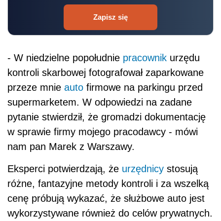
nam pan Marek z Warszawy.
Eksperci potwierdzają, że
urzędnicy
stosują
różne, fantazyjne metody kontroli i za wszelką
cenę próbują wykazać, że służbowe auto jest
wykorzystywane również do celów prywatnych.
Gdy na takim procederze przyłapią podatnika,
nakazują wykazanie przychodu z tego tytułu za
cały miesiąc.
Zakres kontroli
Zdaniem Katarzyny Tomalak, doradcy
podatkowego z Ernst & Young, kontrolujący
weryfikują w szczególności dokumentację
zgromadzoną przez pracodawcę, w tym