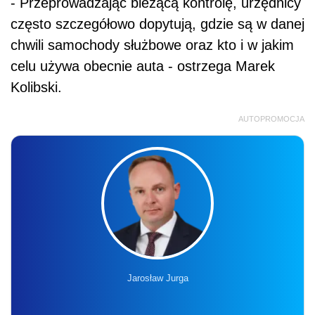
Jarosław Jurga
SZKOLENIE ONLINE
Nowa klasyfikacja budżetowa od 2027
roku – reforma finansów publicznych
w praktyce
26.08.2026 r., 9:00-13:00
online, na żywo + nagranie
Liczba miejsc ograniczona
Zapisz się