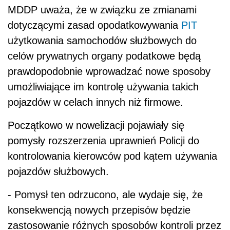
pomysły rozszerzenia uprawnień Policji do
kontrolowania kierowców pod kątem używania
pojazdów służbowych.
- Pomysł ten odrzucono, ale wydaje się, że
konsekwencją nowych przepisów będzie
zastosowanie różnych sposobów kontroli przez
organy skarbowe, takich jak np. kontrolowanie
parkingów firmowych po godzinach pracy firm
lub w weekendy. Gdy samochodu nie będzie,
organy podatkowe będą uznawać, że w tym
czasie używany jest wyłącznie do celów
prywatnych - ocenia Agnieszka Wesołowska.
Jednocześnie stwierdza, że wprowadzenie
jakiegokolwiek nowego sposobu kontroli będzie