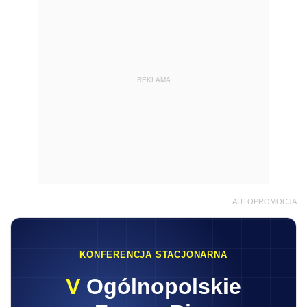
AUTOPROMOCJA
KONFERENCJA STACJONARNA
V
Ogólnopolskie
Forum Biur
Rachunkowych
16.09.2026
8:30-17:10
Warszawa
Praktyczna wiedza • Najlepsi Eksperci • Stoły
dyskusyjne
Zapisz się