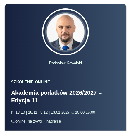
SZKOLENIE ONLINE
Akademia podatków 2026/2027 –
Edycja 11
13.10 | 18.11 | 8.12 | 13.01.2027 r., 10:00-15:00
online, na żywo + nagranie
Zapisz się
- W niedzielne popołudnie
pracownik
urzędu
kontroli skarbowej fotografował zaparkowane
przeze mnie
auto
firmowe na parkingu przed
supermarketem. W odpowiedzi na zadane
pytanie stwierdził, że gromadzi dokumentację
w sprawie firmy mojego pracodawcy - mówi