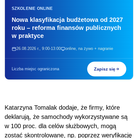
Katarzyna Tomalak dodaje, że firmy, które
deklarują, że samochody wykorzystywane są
w 100 proc. dla celów służbowych, mogą
zostać skontrolowane, np. poprzez weryfikację
dat zakupów paliwa (dni wolne od pracy), lub
badanie, czy pojazdy wykorzystywane są na
dojazd do pracy i w innych celach prywatnych.
- W tym celu kontrolujący mogą np.
wykonywać zdjęcia pojazdów na parkingach
pod domem pracownika, supermarketem,
obserwować, czy po godzinach pracy auta
garażowane są na terenie firmy - wylicza