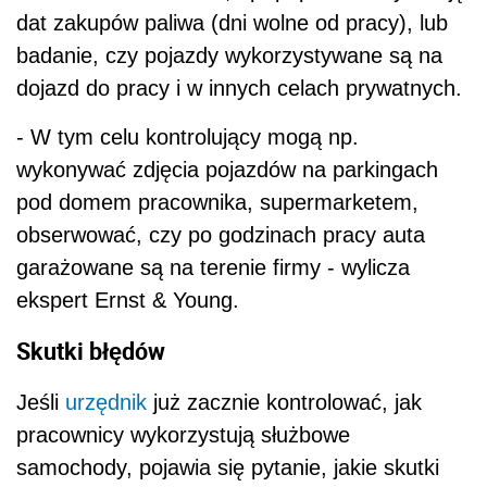
ekspert Ernst & Young.
Skutki błędów
Jeśli
urzędnik
już zacznie kontrolować, jak
pracownicy wykorzystują służbowe
samochody, pojawia się pytanie, jakie skutki
będzie miało wykazanie nieprawidłowości w
tym zakresie. Marek Kolibski odpowiada, że
jeśli przy takich czynnościach zostałoby
ujawnione prywatne używanie samochodów
możliwe, że
fiskus
przyjmie domniemanie, że
przez cały miesiąc pracownik używał
samochodu na cele prywatne.
- Ponieważ ciężar dowodu spoczywa tu na
organie podatkowym, w sądzie dość łatwo