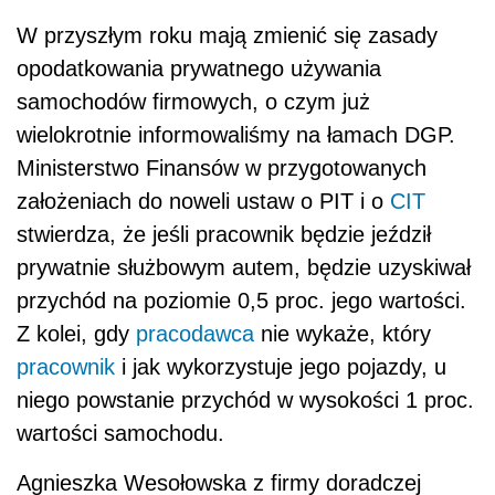
przychód na poziomie 0,5 proc. jego wartości.
Z kolei, gdy
pracodawca
nie wykaże, który
pracownik
i jak wykorzystuje jego pojazdy, u
niego powstanie przychód w wysokości 1 proc.
wartości samochodu.
Agnieszka Wesołowska z firmy doradczej
MDDP uważa, że w związku ze zmianami
dotyczącymi zasad opodatkowywania
PIT
użytkowania samochodów służbowych do
celów prywatnych organy podatkowe będą
prawdopodobnie wprowadzać nowe sposoby
umożliwiające im kontrolę używania takich
pojazdów w celach innych niż firmowe.
Początkowo w nowelizacji pojawiały się