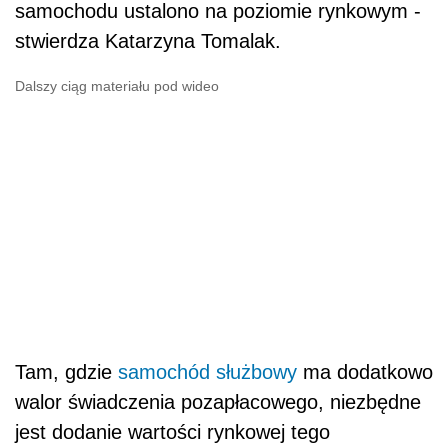
Tam, gdzie
samochód służbowy
ma dodatkowo
walor świadczenia pozapłacowego, niezbędne
jest dodanie wartości rynkowej tego
świadczenia do podatkowego dochodu
pracownika.
Fantazyjne metody
Obecnie jedynym skutecznym sposobem
weryfikacji używania auta służbowego na cele
prywatne jest bieżąca
kontrola
u
przedsiębiorcy. Na ten aspekt zwraca uwagę
Marek Kolibski, doradca podatkowy, wspólnik