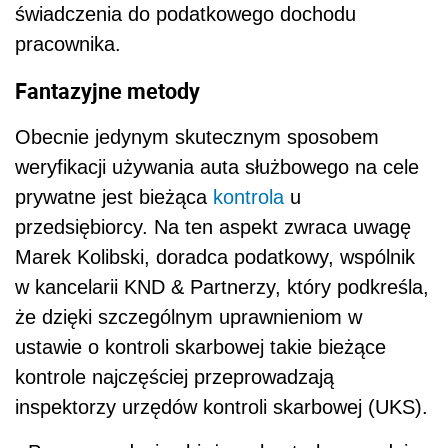
w kancelarii KND & Partnerzy, który podkreśla,
że dzięki szczególnym uprawnieniom w
ustawie o kontroli skarbowej takie bieżące
kontrole najczęściej przeprowadzają
inspektorzy urzędów kontroli skarbowej (UKS).
- Przeprowadzając bieżącą kontrolę, urzędnicy
często szczegółowo dopytują, gdzie są w danej
chwili samochody służbowe oraz kto i w jakim
celu używa obecnie auta - ostrzega Marek
Kolibski.
AUTOPROMOCJA