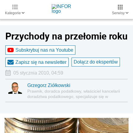
Kategorie
Serwisy
Przychody na przełomie roku
Subskrybuj nas na Youtube
Dołącz do ekspertów
Zapisz się na newsletter
05 stycznia 2010, 04:59
Grzegorz Ziółkowski
Prawnik, doradca podatkowy, właściciel kancelarii
doradztwa podatkowego, specjalizuje się w
podatkach dochodowych, zarówno od osób
fizycznych, jak i podmiotów prawnych. Autor
licznych publikacji.