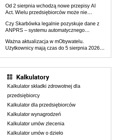
Pieniądze z emerytury mamy wyglądały jak
Od 2 sierpnia wchodzą nowe przepisy AI
darowizna, ale podatku jednak nie będzie
Act. Wielu przedsiębiorców może nie
wiedzieć, że dotyczą także ich
Czy Skarbówka legalnie pozyskuje dane z
ANPRS – systemu automatycznego
rozpoznawania tablic rejestracyjnych
Ważna aktualizacja w mObywatelu.
pojazdów z kamer drogowych?
Użytkownicy mają czas do 5 sierpnia 2026
roku
Kalkulatory
Kalkulator składki zdrowotnej dla
przedsiębiorcy
Kalkulator dla przedsiębiorców
Kalkulator wynagrodzeń
Kalkulator umów zlecenia
Kalkulator umów o dzieło