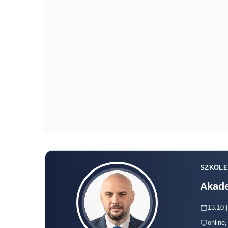
SZKOLE
Akade
13.10 |
online