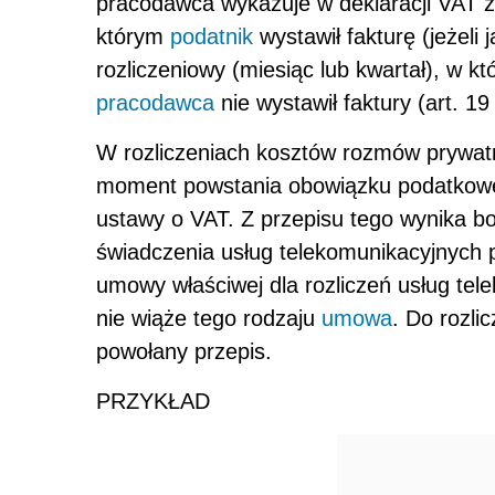
pracodawca wykazuje w deklaracji VAT za
którym
podatnik
wystawił fakturę (jeżeli 
rozliczeniowy (miesiąc lub kwartał), w k
pracodawca
nie wystawił faktury (art. 19
W rozliczeniach kosztów rozmów prywat
moment powstania obowiązku podatkowego 
ustawy o VAT. Z przepisu tego wynika b
świadczenia usług telekomunikacyjnych p
umowy właściwej dla rozliczeń usług te
nie wiąże tego rodzaju
umowa
. Do rozli
powołany przepis.
PRZYKŁAD