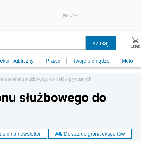
REKLAMA
Sklep
ektor publiczny
Prawo
Twoje pieniądze
Moto
ie z telefonu służbowego do celów prywatnych
fonu służbowego do
 się na newsletter
Dołącz do grona ekspertów