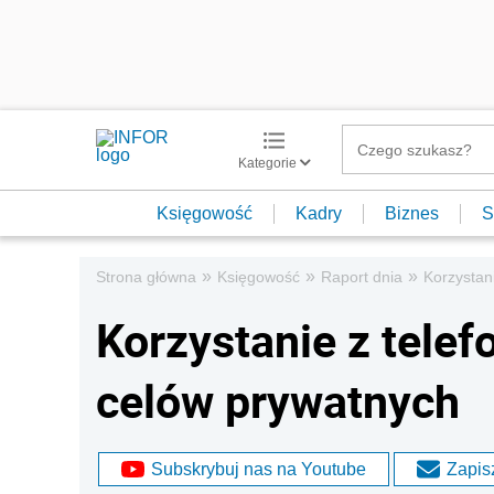
Kategorie
Księgowość
Kadry
Biznes
S
»
»
»
Strona główna
Księgowość
Raport dnia
Korzystan
Korzystanie z tele
celów prywatnych
Subskrybuj nas na Youtube
Zapisz