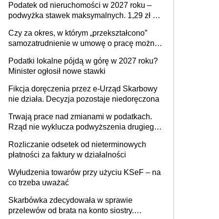
Podatek od nieruchomości w 2027 roku –
podwyżka stawek maksymalnych. 1,29 zł za
1 m2 mieszkania, 36,49 zł za 1 m2
Czy za okres, w którym „przekształcono”
budynków i lokali związanych z
samozatrudnienie w umowę o pracę można
prowadzeniem działalności gospodarczej
wystawić faktury korygujące? Rozwiązanie
Podatki lokalne pójdą w górę w 2027 roku?
umowy cywilnoprawnej jedynym
Minister ogłosił nowe stawki
racjonalnym wyjściem
Fikcja doręczenia przez e-Urząd Skarbowy
nie działa. Decyzja pozostaje niedoręczona
Trwają prace nad zmianami w podatkach.
Rząd nie wyklucza podwyższenia drugiego
progu PIT
Rozliczanie odsetek od nieterminowych
płatności za faktury w działalności
Wyłudzenia towarów przy użyciu KSeF – na
co trzeba uważać
Skarbówka zdecydowała w sprawie
przelewów od brata na konto siostry.