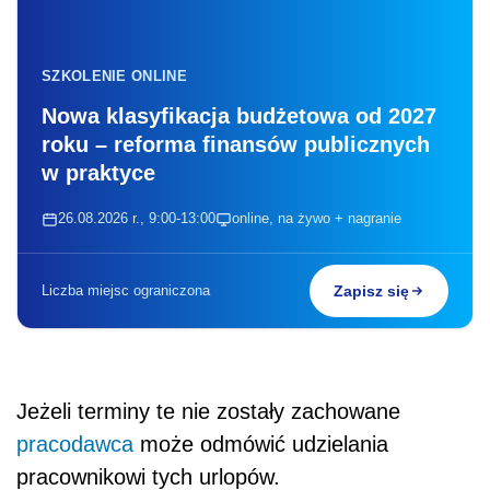
SZKOLENIE ONLINE
Nowa klasyfikacja budżetowa od 2027
roku – reforma finansów publicznych
w praktyce
26.08.2026 r., 9:00-13:00
online, na żywo + nagranie
Liczba miejsc ograniczona
Zapisz się
Jeżeli terminy te nie zostały zachowane
pracodawca
może odmówić udzielania
pracownikowi tych urlopów.