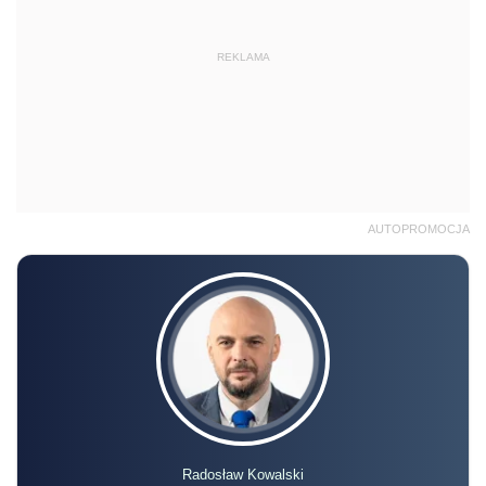
REKLAMA
AUTOPROMOCJA
Radosław Kowalski