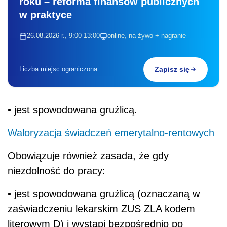
roku – reforma finansów publicznych
w praktyce
26.08.2026 r., 9:00-13:00
online, na żywo + nagranie
Liczba miejsc ograniczona
Zapisz się
• jest spowodowana gruźlicą.
Waloryzacja świadczeń emerytalno-rentowych
Obowiązuje również zasada, że gdy
niezdolność do pracy:
• jest spowodowana gruźlicą (oznaczaną w
zaświadczeniu lekarskim ZUS ZLA kodem
literowym D) i wystąpi bezpośrednio po