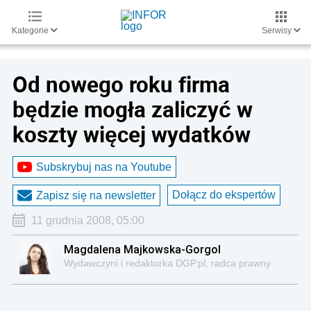
Kategorie
Serwisy
Od nowego roku firma
będzie mogła zaliczyć w
koszty więcej wydatków
Subskrybuj nas na Youtube
Dołącz do ekspertów
Zapisz się na newsletter
11 grudnia 2008, 05:00
Magdalena Majkowska-Gorgol
Wydawczyni i redaktorka DGP.pl, radca prawny