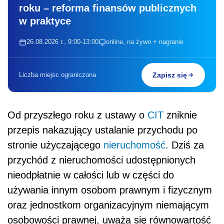
roku – reforma finansów publicznych
w praktyce
26.08.2026 r., 9:00-13:00
online, na żywo + nagranie
Liczba miejsc ograniczona
Zapisz się
Od przyszłego roku z ustawy o
CIT
zniknie
przepis nakazujący ustalanie przychodu po
stronie użyczającego
nieruchomość
. Dziś za
przychód z nieruchomości udostępnionych
nieodpłatnie w całości lub w części do
używania innym osobom prawnym i fizycznym
oraz jednostkom organizacyjnym niemającym
osobowości prawnej, uważa się równowartość