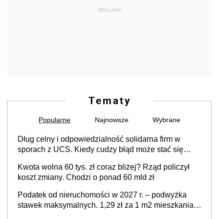
REKLAMA
Tematy
Popularne
Najnowsze
Wybrane
Dług celny i odpowiedzialność solidarna firm w
sporach z UCS. Kiedy cudzy błąd może stać się
Twoim problemem
Kwota wolna 60 tys. zł coraz bliżej? Rząd policzył
koszt zmiany. Chodzi o ponad 60 mld zł
Podatek od nieruchomości w 2027 r. – podwyżka
stawek maksymalnych. 1,29 zł za 1 m2 mieszkania,
36,49 zł za 1 m2 budynków i lokali związanych z