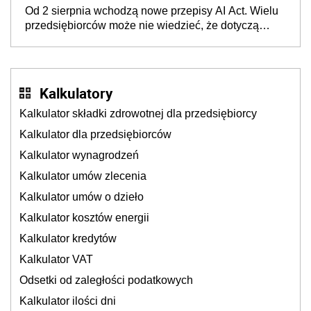
wyglądały jak darowizna, ale podatku jednak nie
Od 2 sierpnia wchodzą nowe przepisy AI Act. Wielu
będzie
przedsiębiorców może nie wiedzieć, że dotyczą
także ich
Kalkulatory
Kalkulator składki zdrowotnej dla przedsiębiorcy
Kalkulator dla przedsiębiorców
Kalkulator wynagrodzeń
Kalkulator umów zlecenia
Kalkulator umów o dzieło
Kalkulator kosztów energii
Kalkulator kredytów
Kalkulator VAT
Odsetki od zaległości podatkowych
Kalkulator ilości dni