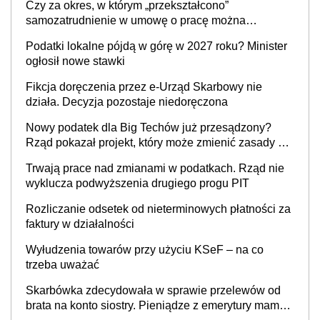
Czy za okres, w którym „przekształcono”
prowadzeniem działalności gospodarczej
samozatrudnienie w umowę o pracę można
wystawić faktury korygujące? Rozwiązanie umowy
Podatki lokalne pójdą w górę w 2027 roku? Minister
cywilnoprawnej jedynym racjonalnym wyjściem
ogłosił nowe stawki
Fikcja doręczenia przez e-Urząd Skarbowy nie
działa. Decyzja pozostaje niedoręczona
Nowy podatek dla Big Techów już przesądzony?
Rząd pokazał projekt, który może zmienić zasady gry
w Polsce
Trwają prace nad zmianami w podatkach. Rząd nie
wyklucza podwyższenia drugiego progu PIT
Rozliczanie odsetek od nieterminowych płatności za
faktury w działalności
Wyłudzenia towarów przy użyciu KSeF – na co
trzeba uważać
Skarbówka zdecydowała w sprawie przelewów od
brata na konto siostry. Pieniądze z emerytury mamy