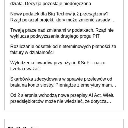
działa. Decyzja pozostaje niedoręczona
Nowy podatek dla Big Techów już przesądzony?
Rząd pokazał projekt, który może zmienić zasady gry
w Polsce
Trwają prace nad zmianami w podatkach. Rząd nie
wyklucza podwyższenia drugiego progu PIT
Rozliczanie odsetek od nieterminowych płatności za
faktury w działalności
Wyłudzenia towarów przy użyciu KSeF – na co
trzeba uważać
Skarbówka zdecydowała w sprawie przelewów od
brata na konto siostry. Pieniądze z emerytury mamy
wyglądały jak darowizna, ale podatku jednak nie
Od 2 sierpnia wchodzą nowe przepisy AI Act. Wielu
będzie
przedsiębiorców może nie wiedzieć, że dotyczą
także ich