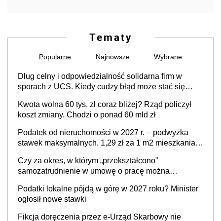
Tematy
Popularne
Najnowsze
Wybrane
Dług celny i odpowiedzialność solidarna firm w
sporach z UCS. Kiedy cudzy błąd może stać się
Twoim problemem
Kwota wolna 60 tys. zł coraz bliżej? Rząd policzył
koszt zmiany. Chodzi o ponad 60 mld zł
Podatek od nieruchomości w 2027 r. – podwyżka
stawek maksymalnych. 1,29 zł za 1 m2 mieszkania,
36,49 zł za 1 m2 budynków i lokali związanych z
Czy za okres, w którym „przekształcono”
prowadzeniem działalności gospodarczej
samozatrudnienie w umowę o pracę można
wystawić faktury korygujące? Rozwiązanie umowy
Podatki lokalne pójdą w górę w 2027 roku? Minister
cywilnoprawnej jedynym racjonalnym wyjściem
ogłosił nowe stawki
Fikcja doręczenia przez e-Urząd Skarbowy nie