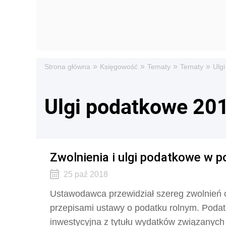
»
»
»
»
Strona główna
Księgowość
Tematy
Tematy
Ulg
Ulgi podatkowe 20
Zwolnienia i ulgi podatkowe w 
25 paź 2018
Ustawodawca przewidział szereg zwolnień o
przepisami ustawy o podatku rolnym. Podat
inwestycyjna z tytułu wydatków związanyc