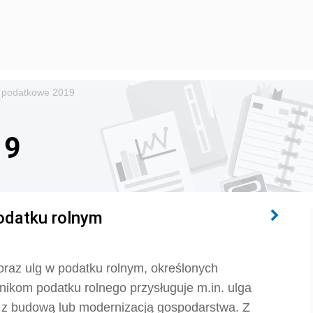
i podatkowe 2019
19
podatku rolnym
raz ulg w podatku rolnym, określonych
nikom podatku rolnego przysługuje m.in. ulga
h z budową lub modernizacją gospodarstwa. Z