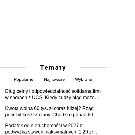
Tematy
Popularne
Najnowsze
Wybrane
Dług celny i odpowiedzialność solidarna firm
w sporach z UCS. Kiedy cudzy błąd może
stać się Twoim problemem
Kwota wolna 60 tys. zł coraz bliżej? Rząd
policzył koszt zmiany. Chodzi o ponad 60
mld zł
Podatek od nieruchomości w 2027 r. –
podwyżka stawek maksymalnych. 1,29 zł za