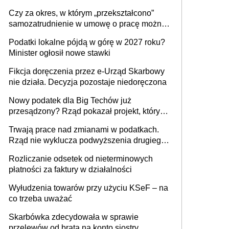
1 m2 mieszkania, 36,49 zł za 1 m2
Czy za okres, w którym „przekształcono”
budynków i lokali związanych z
samozatrudnienie w umowę o pracę można
prowadzeniem działalności gospodarczej
wystawić faktury korygujące? Rozwiązanie
Podatki lokalne pójdą w górę w 2027 roku?
umowy cywilnoprawnej jedynym
Minister ogłosił nowe stawki
racjonalnym wyjściem
Fikcja doręczenia przez e-Urząd Skarbowy
nie działa. Decyzja pozostaje niedoręczona
Nowy podatek dla Big Techów już
przesądzony? Rząd pokazał projekt, który
może zmienić zasady gry w Polsce
Trwają prace nad zmianami w podatkach.
Rząd nie wyklucza podwyższenia drugiego
progu PIT
Rozliczanie odsetek od nieterminowych
płatności za faktury w działalności
Wyłudzenia towarów przy użyciu KSeF – na
co trzeba uważać
Skarbówka zdecydowała w sprawie
przelewów od brata na konto siostry.