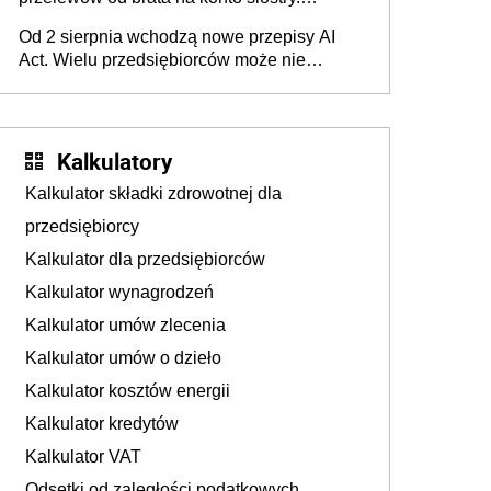
Pieniądze z emerytury mamy wyglądały jak
Od 2 sierpnia wchodzą nowe przepisy AI
darowizna, ale podatku jednak nie będzie
Act. Wielu przedsiębiorców może nie
wiedzieć, że dotyczą także ich
Kalkulatory
Kalkulator składki zdrowotnej dla
przedsiębiorcy
Kalkulator dla przedsiębiorców
Kalkulator wynagrodzeń
Kalkulator umów zlecenia
Kalkulator umów o dzieło
Kalkulator kosztów energii
Kalkulator kredytów
Kalkulator VAT
Odsetki od zaległości podatkowych