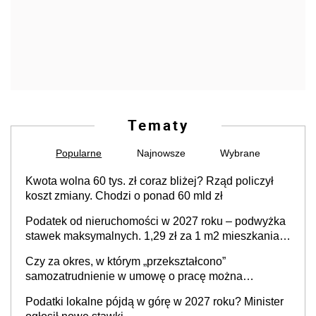
Tematy
Popularne
Najnowsze
Wybrane
Kwota wolna 60 tys. zł coraz bliżej? Rząd policzył
koszt zmiany. Chodzi o ponad 60 mld zł
Podatek od nieruchomości w 2027 roku – podwyżka
stawek maksymalnych. 1,29 zł za 1 m2 mieszkania,
36,49 zł za 1 m2 budynków i lokali związanych z
Czy za okres, w którym „przekształcono”
prowadzeniem działalności gospodarczej
samozatrudnienie w umowę o pracę można
wystawić faktury korygujące? Rozwiązanie umowy
Podatki lokalne pójdą w górę w 2027 roku? Minister
cywilnoprawnej jedynym racjonalnym wyjściem