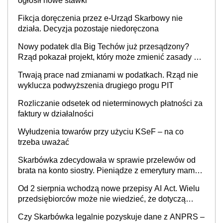
ogłosił nowe stawki
Fikcja doręczenia przez e-Urząd Skarbowy nie
działa. Decyzja pozostaje niedoręczona
Nowy podatek dla Big Techów już przesądzony?
Rząd pokazał projekt, który może zmienić zasady gry
w Polsce
Trwają prace nad zmianami w podatkach. Rząd nie
wyklucza podwyższenia drugiego progu PIT
Rozliczanie odsetek od nieterminowych płatności za
faktury w działalności
Wyłudzenia towarów przy użyciu KSeF – na co
trzeba uważać
Skarbówka zdecydowała w sprawie przelewów od
brata na konto siostry. Pieniądze z emerytury mamy
wyglądały jak darowizna, ale podatku jednak nie
Od 2 sierpnia wchodzą nowe przepisy AI Act. Wielu
będzie
przedsiębiorców może nie wiedzieć, że dotyczą
także ich
Czy Skarbówka legalnie pozyskuje dane z ANPRS –