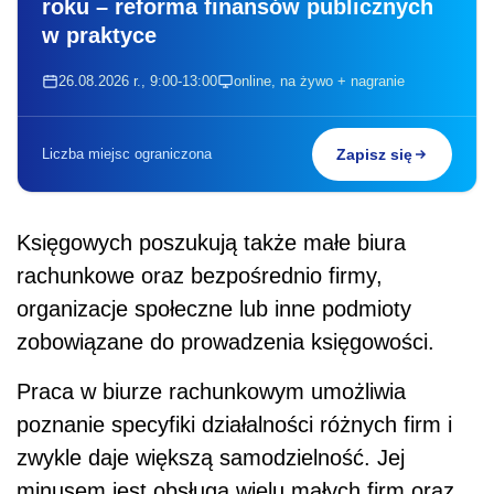
roku – reforma finansów publicznych
w praktyce
26.08.2026 r., 9:00-13:00
online, na żywo + nagranie
Liczba miejsc ograniczona
Zapisz się
Księgowych poszukują także małe biura
rachunkowe oraz bezpośrednio firmy,
organizacje społeczne lub inne podmioty
zobowiązane do prowadzenia księgowości.
Praca w biurze rachunkowym umożliwia
poznanie specyfiki działalności różnych firm i
zwykle daje większą samodzielność. Jej
minusem jest obsługa wielu małych firm oraz