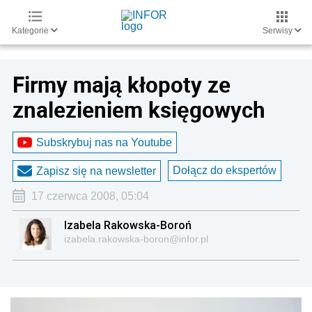
Kategorie
Serwisy
Firmy mają kłopoty ze
znalezieniem księgowych
Subskrybuj nas na Youtube
Dołącz do ekspertów
Zapisz się na newsletter
17 czerwca 2008, 05:04
Izabela Rakowska-Boroń
izabela.rakowska-boron@infor.pl