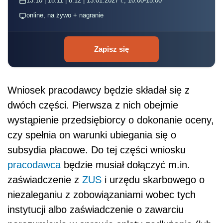
13.10 | 18.11 | 8.12 | 13.01.2027 r., 10:00-15:00
online, na żywo + nagranie
Zapisz się
Wniosek pracodawcy będzie składał się z
dwóch części. Pierwsza z nich obejmie
wystąpienie przedsiębiorcy o dokonanie oceny,
czy spełnia on warunki ubiegania się o
subsydia płacowe. Do tej części wniosku
pracodawca
będzie musiał dołączyć m.in.
zaświadczenie z
ZUS
i urzędu skarbowego o
niezaleganiu z zobowiązaniami wobec tych
instytucji albo zaświadczenie o zawarciu