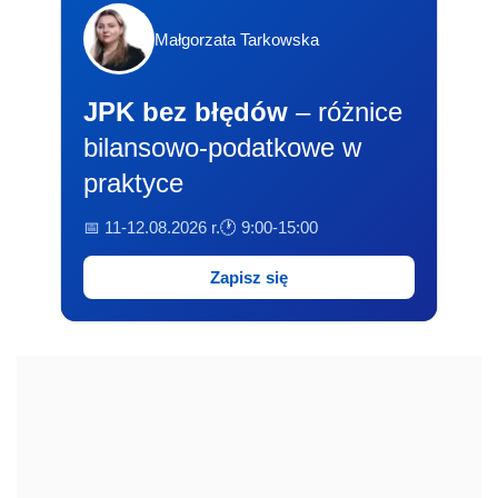
Małgorzata Tarkowska
JPK bez błędów
– różnice
bilansowo-podatkowe w
praktyce
📅 11-12.08.2026 r.
🕐 9:00-15:00
Zapisz się