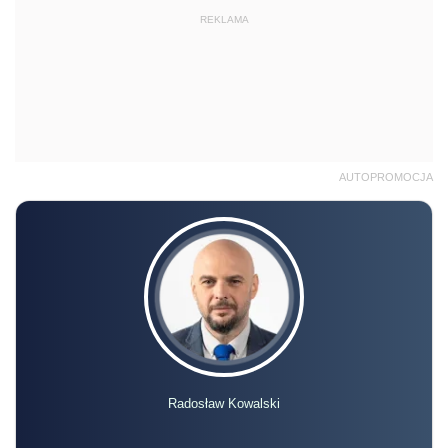
REKLAMA
AUTOPROMOCJA
Radosław Kowalski