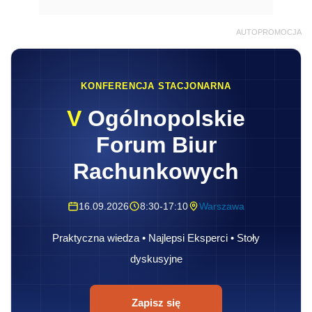
AUTOPROMOCJA
KONFERENCJA STACJONARNA
V
Ogólnopolskie
Forum Biur
Rachunkowych
16.09.2026
8:30-17:10
Warszawa
Praktyczna wiedza • Najlepsi Eksperci • Stoły
dyskusyjne
Zapisz się