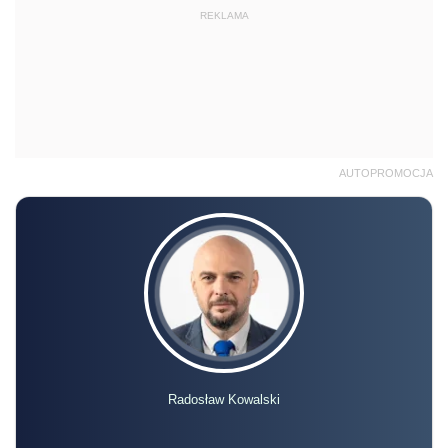
REKLAMA
AUTOPROMOCJA
Radosław Kowalski