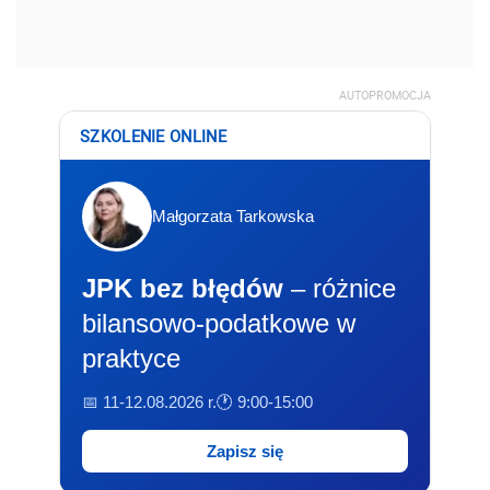
AUTOPROMOCJA
SZKOLENIE ONLINE
Małgorzata Tarkowska
JPK bez błędów
– różnice
bilansowo-podatkowe w
praktyce
📅 11-12.08.2026 r.
🕐 9:00-15:00
Zapisz się