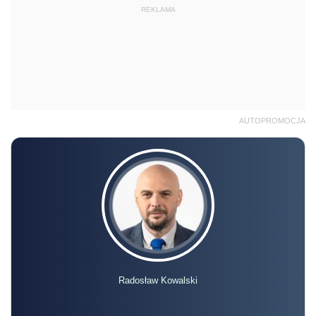
REKLAMA
AUTOPROMOCJA
Radosław Kowalski