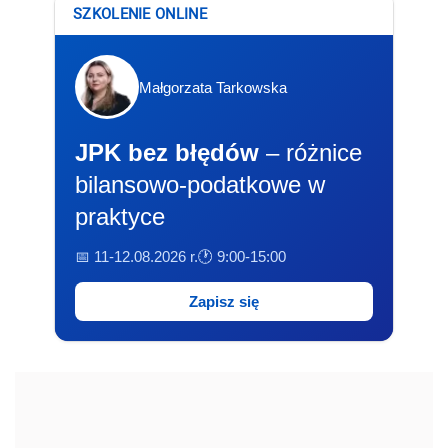
SZKOLENIE ONLINE
Małgorzata Tarkowska
JPK bez błędów
– różnice
bilansowo-podatkowe w
praktyce
📅 11-12.08.2026 r.
🕐 9:00-15:00
Zapisz się