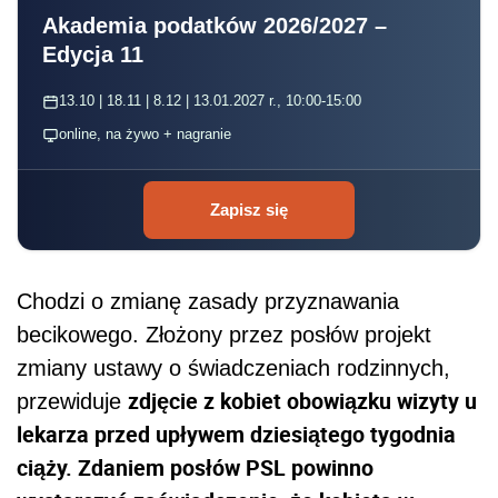
Akademia podatków 2026/2027 –
Edycja 11
13.10 | 18.11 | 8.12 | 13.01.2027 r., 10:00-15:00
online, na żywo + nagranie
Zapisz się
Chodzi o zmianę zasady przyznawania
becikowego. Złożony przez posłów projekt
zmiany ustawy o świadczeniach rodzinnych,
zdjęcie z kobiet obowiązku wizyty u
przewiduje
lekarza przed upływem dziesiątego tygodnia
ciąży. Zdaniem posłów PSL powinno