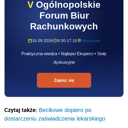
V
Ogólnopolskie
Forum Biur
Rachunkowych
16.09.2026
8:30-17:10
Warszawa
Praktyczna wiedza • Najlepsi Eksperci • Stoły
dyskusyjne
Zapisz się
Czytaj także:
Becikowe dopiero po
dostarczeniu zaświadczenia lekarskiego