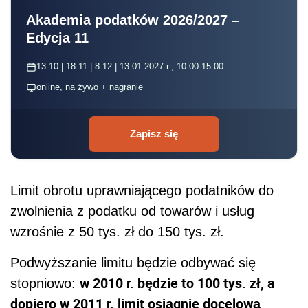
Akademia podatków 2026/2027 –
Edycja 11
13.10 | 18.11 | 8.12 | 13.01.2027 r., 10:00-15:00
online, na żywo + nagranie
Zapisz się
Limit obrotu uprawniającego podatników do
zwolnienia z podatku od towarów i usług
wzrośnie z 50 tys. zł do 150 tys. zł.
Podwyższanie limitu będzie odbywać się
w 2010 r. będzie to 100 tys. zł, a
stopniowo:
dopiero w 2011 r. limit osiągnie docelową