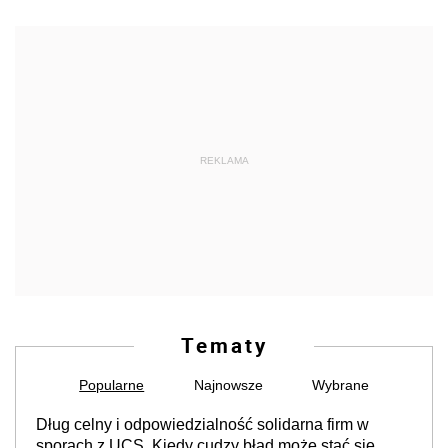
REKLAMA
Tematy
Popularne
Najnowsze
Wybrane
Dług celny i odpowiedzialność solidarna firm w
sporach z UCS. Kiedy cudzy błąd może stać się