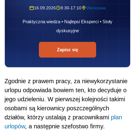
16.09.2026
8:30-17:10
Warszawa
Praktyczna wiedza • Najlepsi Eksperci • Stoły
dyskusyjne
Zapisz się
Zgodnie z prawem pracy, za niewykorzystanie
urlopu odpowiada bowiem ten, kto decyduje o
jego udzieleniu. W pierwszej kolejności takimi
osobami są kierownicy poszczególnych
działów, którzy ustalają z pracownikami
plan
urlopów
, a następnie szefostwo firmy.