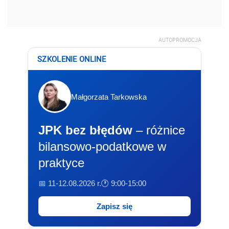
AUTOPROMOCJA
SZKOLENIE ONLINE
Małgorzata Tarkowska
JPK bez błędów
– różnice
bilansowo-podatkowe w
praktyce
📅 11-12.08.2026 r.
🕐 9:00-15:00
Zapisz się