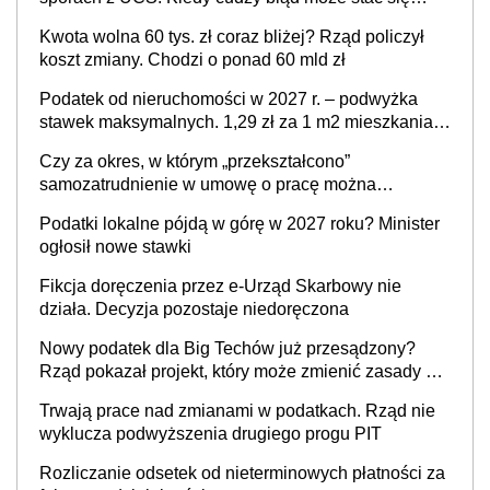
Twoim problemem
Kwota wolna 60 tys. zł coraz bliżej? Rząd policzył
koszt zmiany. Chodzi o ponad 60 mld zł
Podatek od nieruchomości w 2027 r. – podwyżka
stawek maksymalnych. 1,29 zł za 1 m2 mieszkania,
36,49 zł za 1 m2 budynków i lokali związanych z
Czy za okres, w którym „przekształcono”
prowadzeniem działalności gospodarczej
samozatrudnienie w umowę o pracę można
wystawić faktury korygujące? Rozwiązanie umowy
Podatki lokalne pójdą w górę w 2027 roku? Minister
cywilnoprawnej jedynym racjonalnym wyjściem
ogłosił nowe stawki
Fikcja doręczenia przez e-Urząd Skarbowy nie
działa. Decyzja pozostaje niedoręczona
Nowy podatek dla Big Techów już przesądzony?
Rząd pokazał projekt, który może zmienić zasady gry
w Polsce
Trwają prace nad zmianami w podatkach. Rząd nie
wyklucza podwyższenia drugiego progu PIT
Rozliczanie odsetek od nieterminowych płatności za