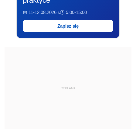
praktyce
📅 11-12.08.2026 r.
🕐 9:00-15:00
Zapisz się
REKLAMA