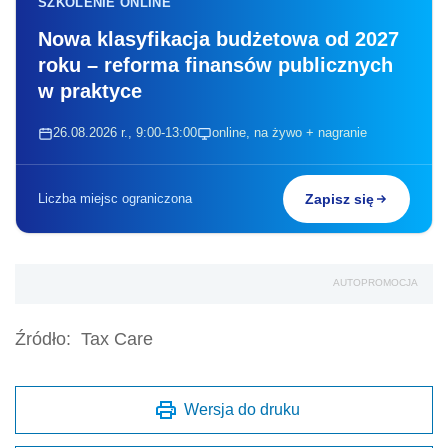
SZKOLENIE ONLINE
Nowa klasyfikacja budżetowa od 2027
roku – reforma finansów publicznych
w praktyce
26.08.2026 r., 9:00-13:00
online, na żywo + nagranie
Liczba miejsc ograniczona
Zapisz się
AUTOPROMOCJA
Źródło:
Tax Care
Wersja do druku