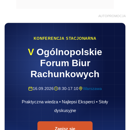
AUTOPROMOCJA
KONFERENCJA STACJONARNA
V
Ogólnopolskie
Forum Biur
Rachunkowych
16.09.2026
8:30-17:10
Warszawa
Praktyczna wiedza • Najlepsi Eksperci • Stoły
dyskusyjne
Zapisz się