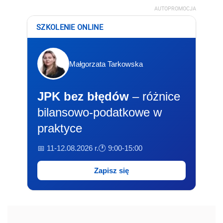
AUTOPROMOCJA
SZKOLENIE ONLINE
Małgorzata Tarkowska
JPK bez błędów
– różnice
bilansowo-podatkowe w
praktyce
📅 11-12.08.2026 r.
🕐 9:00-15:00
Zapisz się