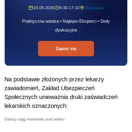
16.09.2026
8:30-17:10
Warszawa
Praktyczna wiedza • Najlepsi Eksperci • Stoły
dyskusyjne
Zapisz się
Na podstawie złożonych przez lekarzy
zawiadomień, Zakład Ubezpieczeń
Społecznych unieważnia druki zaświadczeń
lekarskich oznaczonych:
Dalszy ciąg materiału pod wideo