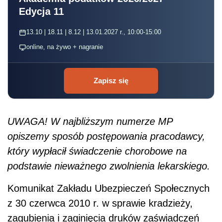
Edycja 11
13.10 | 18.11 | 8.12 | 13.01.2027 r., 10:00-15:00
online, na żywo + nagranie
Zapisz się
UWAGA! W najbliższym numerze MP
opiszemy sposób postępowania pracodawcy,
który wypłacił świadczenie chorobowe na
podstawie nieważnego zwolnienia lekarskiego.
Komunikat Zakładu Ubezpieczeń Społecznych
z 30 czerwca 2010 r. w sprawie kradzieży,
zagubienia i zaginięcia druków zaświadczeń