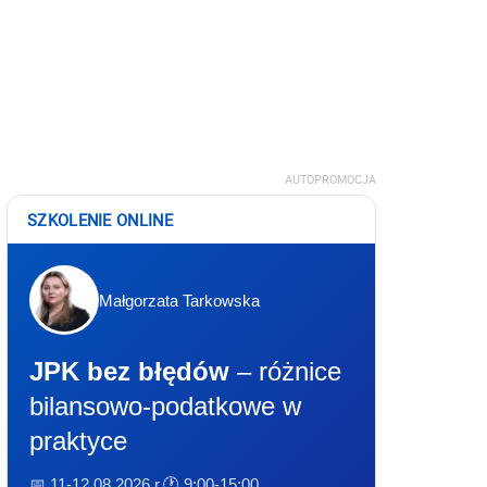
AUTOPROMOCJA
SZKOLENIE ONLINE
Małgorzata Tarkowska
JPK bez błędów
– różnice
bilansowo-podatkowe w
praktyce
📅 11-12.08.2026 r.
🕐 9:00-15:00