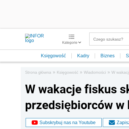
Kategorie
Księgowość
Kadry
Biznes
S
»
»
»
Strona główna
Księgowość
Wiadomości
W wakacje
W wakacje fiskus s
przedsiębiorców w 
Subskrybuj nas na Youtube
Zapisz