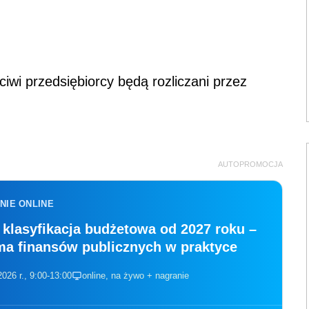
ciwi przedsiębiorcy będą rozliczani przez
AUTOPROMOCJA
NIE ONLINE
klasyfikacja budżetowa od 2027 roku –
ma finansów publicznych w praktyce
2026 r., 9:00-13:00
online, na żywo + nagranie