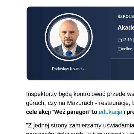
SZKOLE
Akade
13.10 |
online
Radosław Kowalski
Inspektorzy będą kontrolować przede w
górach, czy na Mazurach - restauracje,
cele akcji "Weź paragon" to
i pr
edukacja
"Z jednej strony zamierzamy uświadami