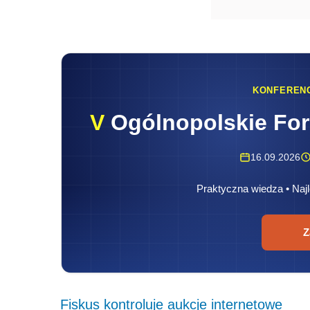
KONFEREN
V
Ogólnopolskie Fo
16.09.2026
Praktyczna wiedza • Najl
Z
Fiskus kontroluje aukcje internetowe