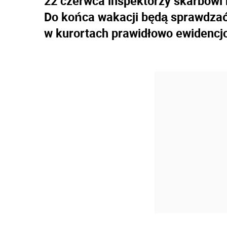
22 czerwca inspektorzy skarbowi 
Do końca wakacji będą sprawdzać,
w kurortach prawidłowo ewidencj