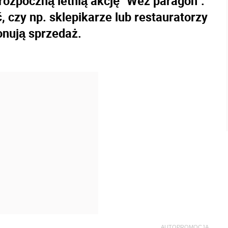
rozpoczną letnią akcję "Weź paragon".
 czy np. sklepikarze lub restauratorzy
onują sprzedaż.
AUTOPROMOCJA