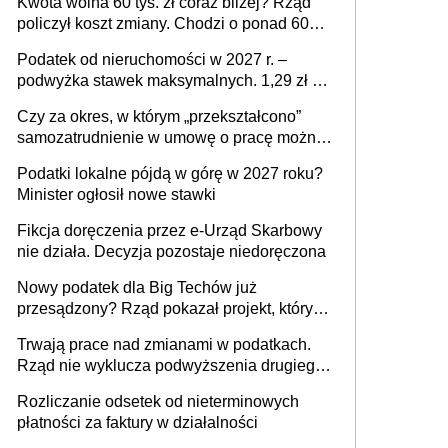
Kwota wolna 60 tys. zł coraz bliżej? Rząd
policzył koszt zmiany. Chodzi o ponad 60
mld zł
Podatek od nieruchomości w 2027 r. –
podwyżka stawek maksymalnych. 1,29 zł za
1 m2 mieszkania, 36,49 zł za 1 m2
Czy za okres, w którym „przekształcono”
budynków i lokali związanych z
samozatrudnienie w umowę o pracę można
prowadzeniem działalności gospodarczej
wystawić faktury korygujące? Rozwiązanie
Podatki lokalne pójdą w górę w 2027 roku?
umowy cywilnoprawnej jedynym
Minister ogłosił nowe stawki
racjonalnym wyjściem
Fikcja doręczenia przez e-Urząd Skarbowy
nie działa. Decyzja pozostaje niedoręczona
Nowy podatek dla Big Techów już
przesądzony? Rząd pokazał projekt, który
może zmienić zasady gry w Polsce
Trwają prace nad zmianami w podatkach.
Rząd nie wyklucza podwyższenia drugiego
progu PIT
Rozliczanie odsetek od nieterminowych
płatności za faktury w działalności