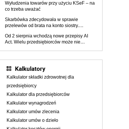
Wyłudzenia towarów przy użyciu KSeF – na
co trzeba uważać
Skarbówka zdecydowała w sprawie
przelewów od brata na konto siostry.
Pieniądze z emerytury mamy wyglądały jak
Od 2 sierpnia wchodzą nowe przepisy AI
darowizna, ale podatku jednak nie będzie
Act. Wielu przedsiębiorców może nie
wiedzieć, że dotyczą także ich
Kalkulatory
Kalkulator składki zdrowotnej dla
przedsiębiorcy
Kalkulator dla przedsiębiorców
Kalkulator wynagrodzeń
Kalkulator umów zlecenia
Kalkulator umów o dzieło
Kalkulator kosztów energii