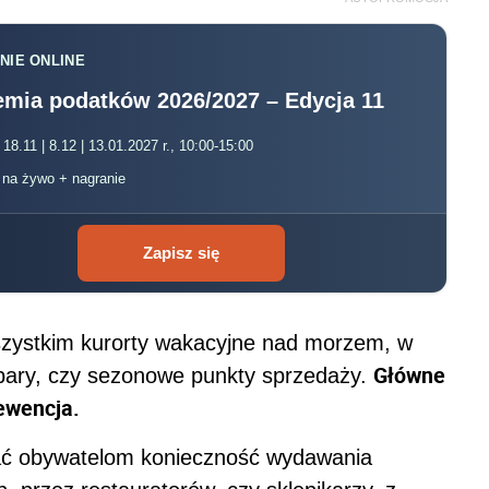
NIE ONLINE
mia podatków 2026/2027 – Edycja 11
 18.11 | 8.12 | 13.01.2027 r., 10:00-15:00
, na żywo + nagranie
Zapisz się
szystkim kurorty wakacyjne nad morzem, w
Główne
 bary, czy sezonowe punkty sprzedaży.
ewencja.
ać obywatelom konieczność wydawania