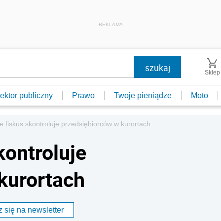
REKLAMA
Sklep
ektor publiczny
Prawo
Twoje pieniądze
Moto
 fiskus skontroluje przedsiębiorców w kurortach
kontroluje
kurortach
 się na newsletter