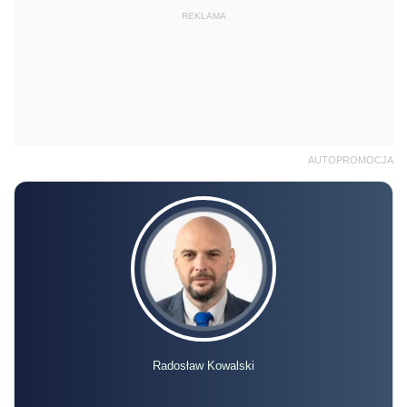
REKLAMA
AUTOPROMOCJA
Radosław Kowalski