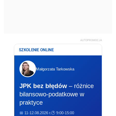
AUTOPROMOCJA
SZKOLENIE ONLINE
Małgorzata Tarkowska
JPK bez błędów
– różnice
bilansowo-podatkowe w
praktyce
📅 11-12.08.2026 r.
🕐 9:00-15:00