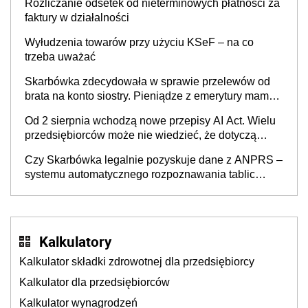
Rozliczanie odsetek od nieterminowych płatności za
faktury w działalności
Wyłudzenia towarów przy użyciu KSeF – na co
trzeba uważać
Skarbówka zdecydowała w sprawie przelewów od
brata na konto siostry. Pieniądze z emerytury mamy
wyglądały jak darowizna, ale podatku jednak nie
Od 2 sierpnia wchodzą nowe przepisy AI Act. Wielu
będzie
przedsiębiorców może nie wiedzieć, że dotyczą
także ich
Czy Skarbówka legalnie pozyskuje dane z ANPRS –
systemu automatycznego rozpoznawania tablic
rejestracyjnych pojazdów z kamer drogowych?
Kalkulatory
Kalkulator składki zdrowotnej dla przedsiębiorcy
Kalkulator dla przedsiębiorców
Kalkulator wynagrodzeń