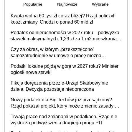
Popularne
Najnowsze
Wybrane
Kwota wolna 60 tys. zł coraz bliżej? Rząd policzył
koszt zmiany. Chodzi o ponad 60 mld zł
Podatek od nieruchomości w 2027 roku – podwyżka
stawek maksymalnych. 1,29 zł za 1 m2 mieszkania,
36,49 zł za 1 m2 budynków i lokali związanych z
Czy za okres, w którym „przekształcono”
prowadzeniem działalności gospodarczej
samozatrudnienie w umowę o pracę można
wystawić faktury korygujące? Rozwiązanie umowy
Podatki lokalne pójdą w górę w 2027 roku? Minister
cywilnoprawnej jedynym racjonalnym wyjściem
ogłosił nowe stawki
Fikcja doręczenia przez e-Urząd Skarbowy nie
działa. Decyzja pozostaje niedoręczona
Nowy podatek dla Big Techów już przesądzony?
Rząd pokazał projekt, który może zmienić zasady gry
w Polsce
Trwają prace nad zmianami w podatkach. Rząd nie
wyklucza podwyższenia drugiego progu PIT