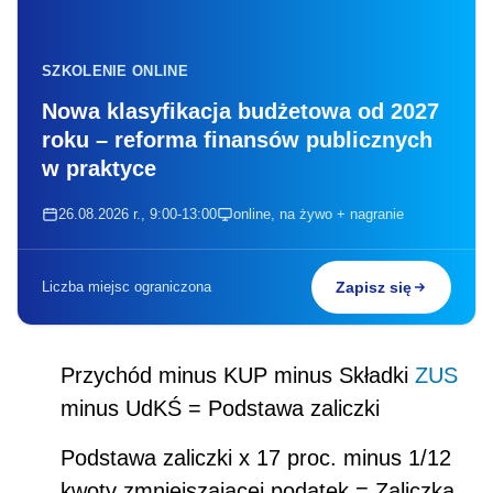
SZKOLENIE ONLINE
Nowa klasyfikacja budżetowa od 2027
roku – reforma finansów publicznych
w praktyce
26.08.2026 r., 9:00-13:00
online, na żywo + nagranie
Liczba miejsc ograniczona
Zapisz się
Przychód minus KUP minus Składki
ZUS
minus UdKŚ = Podstawa zaliczki
Podstawa zaliczki x 17 proc. minus 1/12
kwoty zmniejszającej podatek = Zaliczka