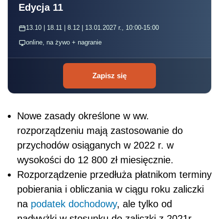
Edycja 11
13.10 | 18.11 | 8.12 | 13.01.2027 r., 10:00-15:00
online, na żywo + nagranie
Zapisz się
Nowe zasady określone w ww.
rozporządzeniu mają zastosowanie do
przychodów osiąganych w 2022 r. w
wysokości do 12 800 zł miesięcznie.
Rozporządzenie przedłuża płatnikom terminy
pobierania i obliczania w ciągu roku zaliczki
na
podatek dochodowy
, ale tylko od
nadwyżki w stosunku do zaliczki z 2021r.