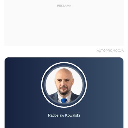
REKLAMA
AUTOPROMOCJA
Radosław Kowalski