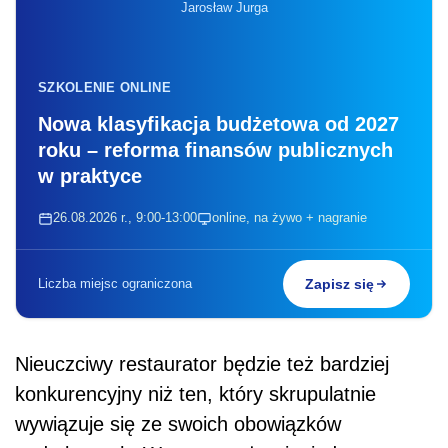
Jarosław Jurga
SZKOLENIE ONLINE
Nowa klasyfikacja budżetowa od 2027
roku – reforma finansów publicznych
w praktyce
26.08.2026 r., 9:00-13:00
online, na żywo + nagranie
Liczba miejsc ograniczona
Zapisz się
Nieuczciwy restaurator będzie też bardziej
konkurencyjny niż ten, który skrupulatnie
wywiązuje się ze swoich obowiązków