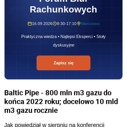
Rachunkowych
16.09.2026
8:30-17:10
Warszawa
Praktyczna wiedza • Najlepsi Eksperci • Stoły
dyskusyjne
Zapisz się
Baltic Pipe - 800 mln m
3
gazu do
końca 2022 roku; docelowo 10 mld
m
3
gazu rocznie
Jak powiedział w sierpniu na konferencji