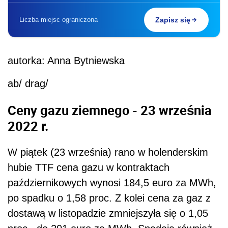
Liczba miejsc ograniczona
Zapisz się
autorka: Anna Bytniewska
ab/ drag/
Ceny
gaz
u ziemnego - 23 września
2022 r.
W piątek (23 września) rano w holenderskim
hubie TTF cena
gaz
u w kontraktach
październikowych wynosi 184,5 euro za MWh,
po spadku o 1,58 proc. Z kolei cena za
gaz
z
dostawą w listopadzie zmniejszyła się o 1,05