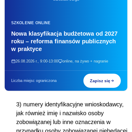
SZKOLENIE ONLINE
Nowa klasyfikacja budżetowa od 2027
roku – reforma finansów publicznych
w praktyce
26.08.2026 r., 9:00-13:00
online, na żywo + nagranie
Liczba miejsc ograniczona
Zapisz się
3) numery identyfikacyjne wnioskodawcy,
jak również imię i nazwisko osoby
zobowiązanej lub inne oznaczenia w
przypadku osoby zobowiązanej niebędącej