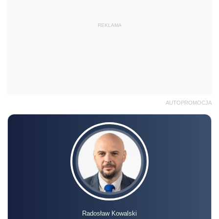
REKLAMA
AUTOPROMOCJA
Radosław Kowalski