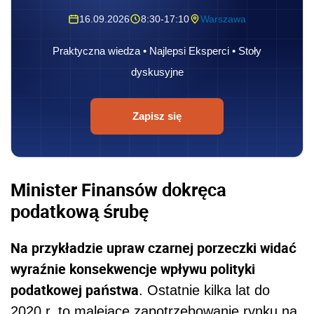
16.09.2026
8:30-17:10
Warszawa
Praktyczna wiedza • Najlepsi Eksperci • Stoły
dyskusyjne
Zapisz się
Minister Finansów dokręca
podatkową śrubę
Na przykładzie upraw czarnej porzeczki widać
wyraźnie konsekwencje wpływu polityki
podatkowej państwa
. Ostatnie kilka lat do
2020 r. to malejące zapotrzebowanie rynku na