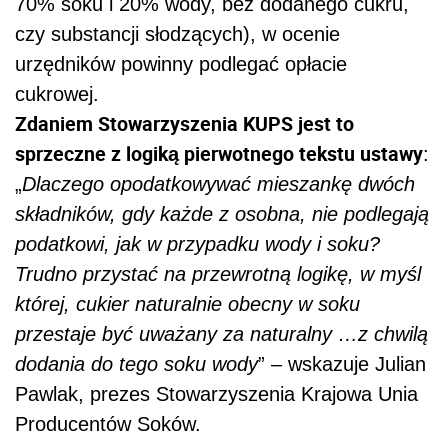
70% soku i 20% wody, bez dodanego cukru,
czy substancji słodzących), w ocenie
urzędników powinny podlegać opłacie
cukrowej.
Zdaniem Stowarzyszenia KUPS jest to
sprzeczne z logiką pierwotnego tekstu ustawy
:
„
Dlaczego opodatkowywać mieszankę dwóch
składników, gdy każde z osobna, nie podlegają
podatkowi, jak w przypadku wody i soku?
Trudno przystać na przewrotną logikę, w myśl
której, cukier naturalnie obecny w soku
przestaje być uważany za naturalny …z chwilą
dodania do tego soku wody
” – wskazuje Julian
Pawlak, prezes Stowarzyszenia Krajowa Unia
Producentów Soków.