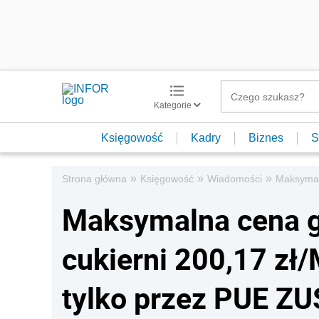
Kategorie
Księgowość
Kadry
Biznes
S
»
»
»
Strona główna
Księgowość
Wiadomości
Maksymaln
Maksymalna cena ga
cukierni 200,17 z
tylko przez PUE ZUS