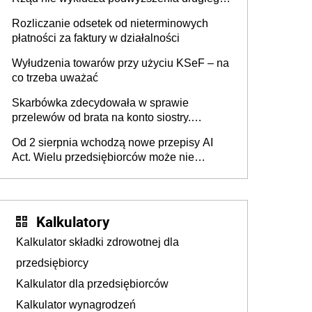
progu PIT
Rozliczanie odsetek od nieterminowych
płatności za faktury w działalności
Wyłudzenia towarów przy użyciu KSeF – na
co trzeba uważać
Skarbówka zdecydowała w sprawie
przelewów od brata na konto siostry.
Pieniądze z emerytury mamy wyglądały jak
Od 2 sierpnia wchodzą nowe przepisy AI
darowizna, ale podatku jednak nie będzie
Act. Wielu przedsiębiorców może nie
wiedzieć, że dotyczą także ich
Kalkulatory
Kalkulator składki zdrowotnej dla
przedsiębiorcy
Kalkulator dla przedsiębiorców
Kalkulator wynagrodzeń