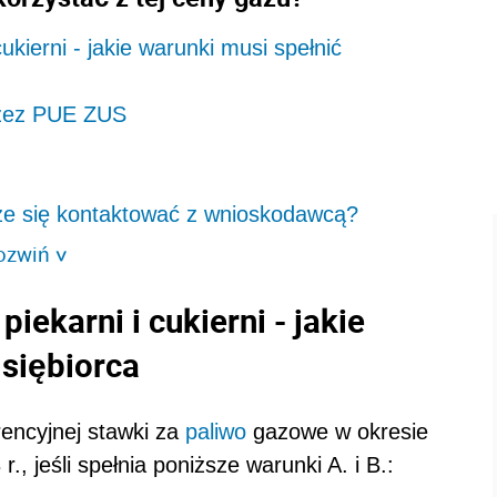
kierni - jakie warunki musi spełnić
rzez PUE ZUS
że się kontaktować z wnioskodawcą?
ozwiń
>
ekarni i cukierni - jakie
dsiębiorca
rencyjnej stawki za
paliwo
gazowe w okresie
., jeśli spełnia poniższe warunki A. i B.: