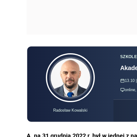
SZKOLE
Akade
13.10 |
online
Radosław Kowalski
A. na 31 grudnia 2022 r. był w jednej z n