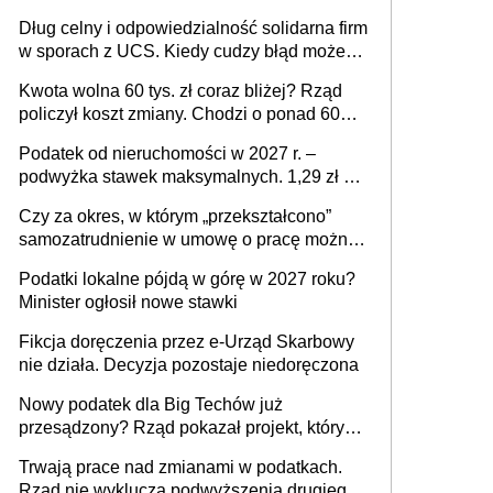
Dług celny i odpowiedzialność solidarna firm
w sporach z UCS. Kiedy cudzy błąd może
stać się Twoim problemem
Kwota wolna 60 tys. zł coraz bliżej? Rząd
policzył koszt zmiany. Chodzi o ponad 60
mld zł
Podatek od nieruchomości w 2027 r. –
podwyżka stawek maksymalnych. 1,29 zł za
1 m2 mieszkania, 36,49 zł za 1 m2
Czy za okres, w którym „przekształcono”
budynków i lokali związanych z
samozatrudnienie w umowę o pracę można
prowadzeniem działalności gospodarczej
wystawić faktury korygujące? Rozwiązanie
Podatki lokalne pójdą w górę w 2027 roku?
umowy cywilnoprawnej jedynym
Minister ogłosił nowe stawki
racjonalnym wyjściem
Fikcja doręczenia przez e-Urząd Skarbowy
nie działa. Decyzja pozostaje niedoręczona
Nowy podatek dla Big Techów już
przesądzony? Rząd pokazał projekt, który
może zmienić zasady gry w Polsce
Trwają prace nad zmianami w podatkach.
Rząd nie wyklucza podwyższenia drugiego