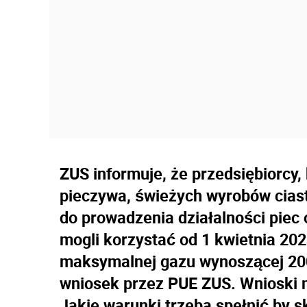
ZUS informuje, że przedsiębiorcy,
pieczywa, świeżych wyrobów ciast
do prowadzenia działalności pie
mogli korzystać od 1 kwietnia 2023
maksymalnej gazu wynoszącej 20
wniosek przez PUE ZUS. Wnioski m
Jakie warunki trzeba spełnić by s