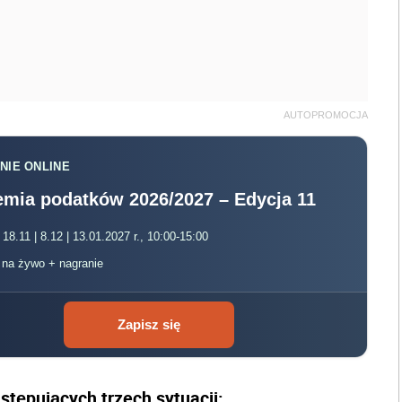
AUTOPROMOCJA
NIE ONLINE
mia podatków 2026/2027 – Edycja 11
 18.11 | 8.12 | 13.01.2027 r., 10:00-15:00
, na żywo + nagranie
Zapisz się
astępujących trzech sytuacji: