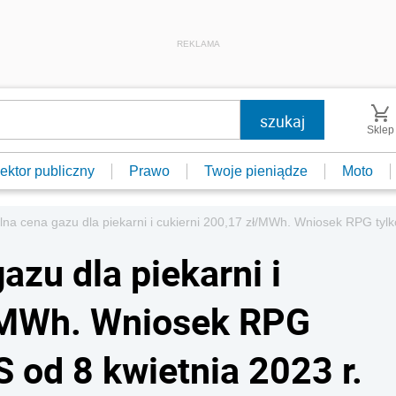
REKLAMA
Sklep
ektor publiczny
Prawo
Twoje pieniądze
Moto
a cena gazu dla piekarni i cukierni 200,17 zł/MWh. Wniosek RPG tylk
zu dla piekarni i
ł/MWh. Wniosek RPG
 od 8 kwietnia 2023 r.