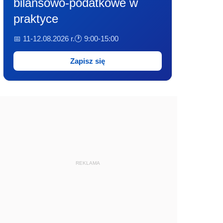
bilansowo-podatkowe w
praktyce
📅 11-12.08.2026 r.
🕐 9:00-15:00
Zapisz się
REKLAMA