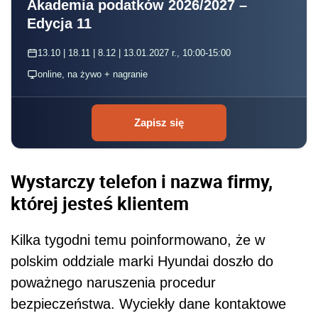
Akademia podatków 2026/2027 –
Edycja 11
13.10 | 18.11 | 8.12 | 13.01.2027 r., 10:00-15:00
online, na żywo + nagranie
Zapisz się
Wystarczy telefon i nazwa firmy,
której jesteś klientem
Kilka tygodni temu poinformowano, że w
polskim oddziale marki Hyundai doszło do
poważnego naruszenia procedur
bezpieczeństwa. Wyciekły dane kontaktowe