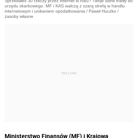
Sprzedałeś 30 rzeczy przez internet w roku? Twoje dane trafiły do
urzędu skarbowego. MF i KAS walczą z szarą strefą w handlu
internetowym i unikaniem opodatkowania
/
Paweł Huczko
/
zasoby własne
Ministerstwo Finansów (MF) i Krajowa