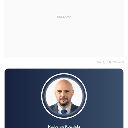
REKLAMA
AUTOPROMOCJA
Radosław Kowalski