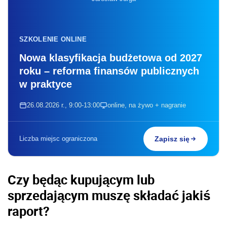
SZKOLENIE ONLINE
Nowa klasyfikacja budżetowa od 2027
roku – reforma finansów publicznych
w praktyce
26.08.2026 r., 9:00-13:00
online, na żywo + nagranie
Liczba miejsc ograniczona
Zapisz się
Czy będąc kupującym lub
sprzedającym muszę składać jakiś
raport?