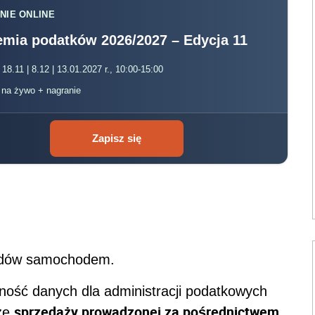
NIE ONLINE
mia podatków 2026/2027 – Edycja 11
 18.11 | 8.12 | 13.01.2027 r., 10:00-15:00
, na żywo + nagranie
Zapisz się
azdów samochodem.
ność danych dla administracji podatkowych
sprzedaży prowadzonej za pośrednictwem
ze