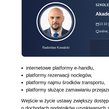
SZKOLE
Akade
13.10 |
online
Radosław Kowalski
internetowe platformy e-handlu,
platformy rezerwacji noclegów,
platformy najmu środków transportu,
platformy służące zamawianiu przej
Wejście w życie ustawy zwiększy dostęp
o dochodach podatników uzyskiwanych 