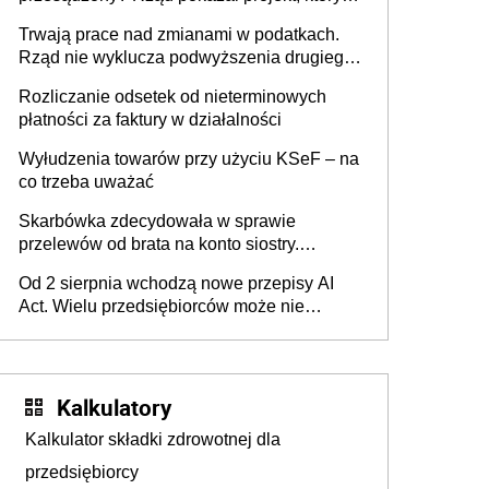
może zmienić zasady gry w Polsce
Trwają prace nad zmianami w podatkach.
Rząd nie wyklucza podwyższenia drugiego
progu PIT
Rozliczanie odsetek od nieterminowych
płatności za faktury w działalności
Wyłudzenia towarów przy użyciu KSeF – na
co trzeba uważać
Skarbówka zdecydowała w sprawie
przelewów od brata na konto siostry.
Pieniądze z emerytury mamy wyglądały jak
Od 2 sierpnia wchodzą nowe przepisy AI
darowizna, ale podatku jednak nie będzie
Act. Wielu przedsiębiorców może nie
wiedzieć, że dotyczą także ich
Kalkulatory
Kalkulator składki zdrowotnej dla
przedsiębiorcy