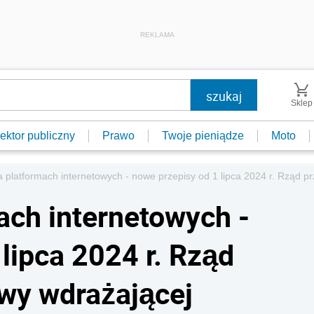
REKLAMA
Sklep
ektor publiczny
Prawo
Twoje pieniądze
Moto
 platformach internetowych - nowe przepisy od 1 lipca 2024 r. Rząd p
ach internetowych -
lipca 2024 r. Rząd
awy wdrażającej