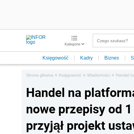
Kategorie
Księgowość
Kadry
Biznes
S
»
»
»
Strona główna
Księgowość
Wiadomości
Handel na
Handel na platform
nowe przepisy od 1 
przyjął projekt ust