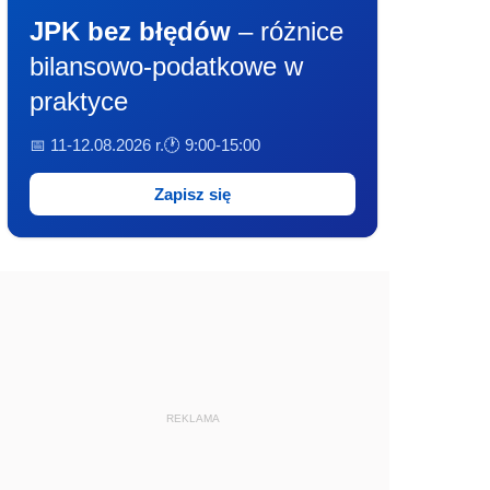
JPK bez błędów
– różnice
bilansowo-podatkowe w
praktyce
📅 11-12.08.2026 r.
🕐 9:00-15:00
Zapisz się
REKLAMA