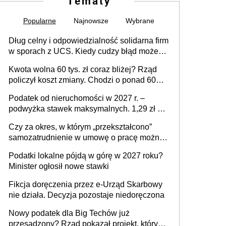
Tematy
Popularne
Najnowsze
Wybrane
Dług celny i odpowiedzialność solidarna firm
w sporach z UCS. Kiedy cudzy błąd może
stać się Twoim problemem
Kwota wolna 60 tys. zł coraz bliżej? Rząd
policzył koszt zmiany. Chodzi o ponad 60
mld zł
Podatek od nieruchomości w 2027 r. –
podwyżka stawek maksymalnych. 1,29 zł za
1 m2 mieszkania, 36,49 zł za 1 m2
Czy za okres, w którym „przekształcono”
budynków i lokali związanych z
samozatrudnienie w umowę o pracę można
prowadzeniem działalności gospodarczej
wystawić faktury korygujące? Rozwiązanie
Podatki lokalne pójdą w górę w 2027 roku?
umowy cywilnoprawnej jedynym
Minister ogłosił nowe stawki
racjonalnym wyjściem
Fikcja doręczenia przez e-Urząd Skarbowy
nie działa. Decyzja pozostaje niedoręczona
Nowy podatek dla Big Techów już
przesądzony? Rząd pokazał projekt, który