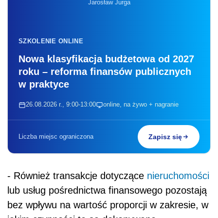
Jarosław Jurga
SZKOLENIE ONLINE
Nowa klasyfikacja budżetowa od 2027
roku – reforma finansów publicznych
w praktyce
26.08.2026 r., 9:00-13:00
online, na żywo + nagranie
Liczba miejsc ograniczona
Zapisz się
- Również transakcje dotyczące
nieruchomości
lub usług pośrednictwa finansowego pozostają
bez wpływu na wartość proporcji w zakresie, w